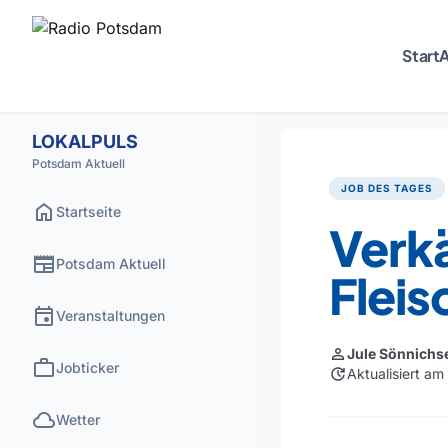
Start
A
LOKALPULS
Potsdam Aktuell
JOB DES TAGES
home
Startseite
Verkä
newspaper
Potsdam Aktuell
Flei
event
Veranstaltungen
person
Jule Sönnichs
work
Jobticker
update
Aktualisiert am
cloud
Wetter