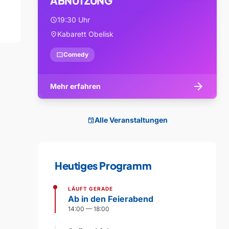
ABNUTZUNG
19:30 Uhr
schedule
Kabarett Obelisk
location_on
confirmation_number
Comedy
arrow_forward
Mehr erfahren
Alle Veranstaltungen
event
Heutiges Programm
LÄUFT GERADE
Ab in den Feierabend
14:00 — 18:00