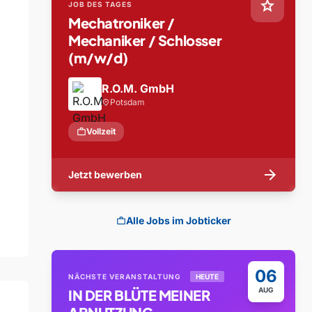
star
JOB DES TAGES
Mechatroniker /
Mechaniker / Schlosser
(m/w/d)
R.O.M. GmbH
Potsdam
location_on
work
Vollzeit
arrow_forward
Jetzt bewerben
Alle Jobs im Jobticker
work
06
NÄCHSTE VERANSTALTUNG
HEUTE
AUG
IN DER BLÜTE MEINER