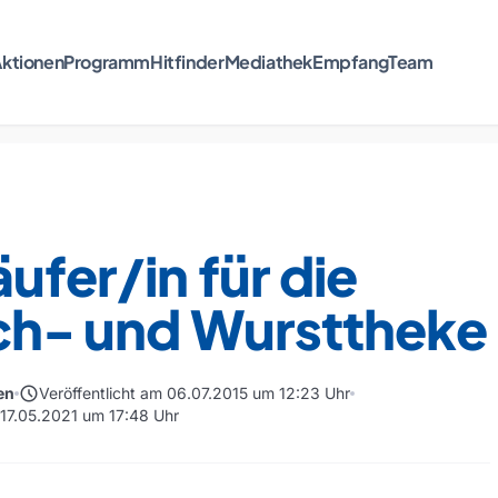
ktionen
Programm
Hitfinder
Mediathek
Empfang
Team
ufer/in für die
sch- und Wursttheke
schedule
en
Veröffentlicht am 06.07.2015 um 12:23 Uhr
 17.05.2021 um 17:48 Uhr