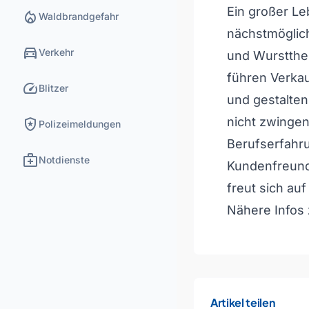
Ein großer L
local_fire_department
Waldbrandgefahr
nächstmöglich
directions_car
Verkehr
und Wurstthek
führen Verka
speed
Blitzer
und gestalten
local_police
nicht zwingen
Polizeimeldungen
Berufserfahru
medical_services
Notdienste
Kundenfreundl
freut sich au
Nähere Infos 
Artikel teilen