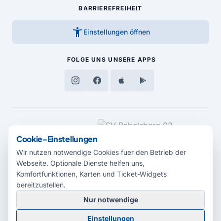
BARRIEREFREIHEIT
accessibility_new
Einstellungen öffnen
FOLGE UNS
UNSERE APPS
MEDIENPARTNER
Cookie-Einstellungen
Wir nutzen notwendige Cookies fuer den Betrieb der
Webseite. Optionale Dienste helfen uns,
Komfortfunktionen, Karten und Ticket-Widgets
bereitzustellen.
Nur notwendige
© 2026 Radio Potsdam. Webseite entwickelt durch die
Medienagentur
Einstellungen
Babelsberg