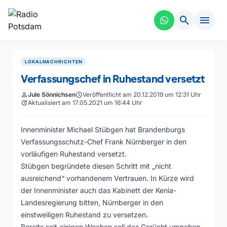
search
menu
LOKALNACHRICHTEN
Verfassungschef in Ruhestand versetzt
person
Jule Sönnichsen
schedule
Veröffentlicht am 20.12.2019 um 12:31 Uhr
update
Aktualisiert am 17.05.2021 um 16:44 Uhr
Innenminister Michael Stübgen hat Brandenburgs
Verfassungsschutz-Chef Frank Nürnberger in den
vorläufigen Ruhestand versetzt.
Stübgen begründete diesen Schritt mit „nicht
ausreichend“ vorhandenem Vertrauen. In Kürze wird
der Innenminister auch das Kabinett der Kenia-
Landesregierung bitten, Nürnberger in den
einstweiligen Ruhestand zu versetzen.
Bereits seit einigen Wochen soll das Gerücht umgehen,