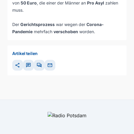
von
50 Euro
, die einer der Männer an
Pro Asyl
zahlen
muss.
Der
Gerichtsprozess
war wegen der
Corona-
Pandemie
mehrfach
verschoben
worden.
Artikel teilen
share
chat
forum
mail