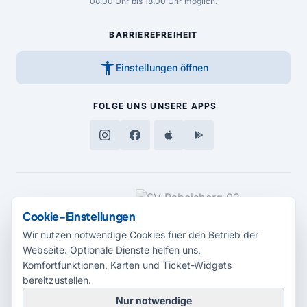
08.00 Uhr bis 18.00 Uhr möglich.
BARRIEREFREIHEIT
accessibility_new
Einstellungen öffnen
FOLGE UNS
UNSERE APPS
MEDIENPARTNER
Cookie-Einstellungen
Wir nutzen notwendige Cookies fuer den Betrieb der
Webseite. Optionale Dienste helfen uns,
Komfortfunktionen, Karten und Ticket-Widgets
bereitzustellen.
Nur notwendige