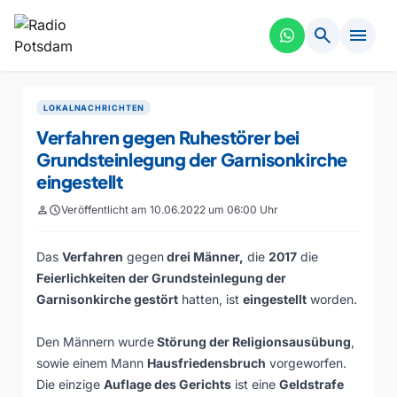
search
menu
LOKALNACHRICHTEN
Verfahren gegen Ruhestörer bei
Grundsteinlegung der Garnisonkirche
eingestellt
person
schedule
Veröffentlicht am 10.06.2022 um 06:00 Uhr
Das
Verfahren
gegen
drei Männer,
die
2017
die
Feierlichkeiten der Grundsteinlegung der
Garnisonkirche gestört
hatten, ist
eingestellt
worden.
Den Männern wurde
Störung der Religionsausübung
,
sowie einem Mann
Hausfriedensbruch
vorgeworfen.
Die einzige
Auflage des Gerichts
ist eine
Geldstrafe