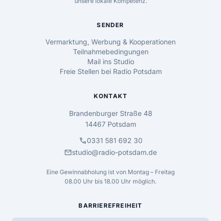
unsere lokale Kompetenz.
SENDER
Vermarktung, Werbung & Kooperationen
Teilnahmebedingungen
Mail ins Studio
Freie Stellen bei Radio Potsdam
KONTAKT
Brandenburger Straße 48
14467 Potsdam
call
0331 581 692 30
mail
studio@radio-potsdam.de
Eine Gewinnabholung ist von Montag – Freitag
08.00 Uhr bis 18.00 Uhr möglich.
BARRIEREFREIHEIT