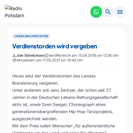
search
menu
LOKALNACHRICHTEN
Verdienstorden wird vergeben
person
Jule Sönnichsen
schedule
Veröffentlicht am 13.06.2018 um 12:36 Uhr
update
Aktualisiert am 17.05.2021 um 16:48 Uhr
Heute wird der Verdienstorden des Landes
Brandenburg vergeben.
Unter anderem soll Jens Serbser, der schon seit 27
Jahren in der Deutschen Lebens-Rettungsgesellschaft
aktiv ist, sowie Sven Seeger, Choreograph eines
generationenübergreifenden Hip-Hop-Tanzprojekts,
ausgezeichnet werden.
Mit dem Preis sollen Menschen „für außerordentliche
Verdienste um das Land und seine Bevölkerung“