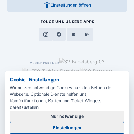
accessibility_new
Einstellungen öffnen
FOLGE UNS
UNSERE APPS
MEDIENPARTNER
Cookie-Einstellungen
Wir nutzen notwendige Cookies fuer den Betrieb der
Webseite. Optionale Dienste helfen uns,
Komfortfunktionen, Karten und Ticket-Widgets
bereitzustellen.
Nur notwendige
© 2026 Radio Potsdam. Webseite entwickelt durch die
Medienagentur
Einstellungen
Babelsberg