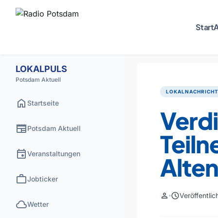
Start
A
LOKALPULS
Potsdam Aktuell
LOKALNACHRICH
home
Startseite
Verd
newspaper
Potsdam Aktuell
Teil
event
Veranstaltungen
Alte
work
Jobticker
person
schedule
Veröffentli
cloud
Wetter