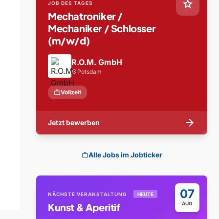
star
JOB DES TAGES
Mechatroniker /
Mechaniker / Schlosser
(m/w/d)
R.O.M. GmbH
Potsdam
location_on
work
Vollzeit
arrow_forward
Jetzt bewerben
Alle Jobs im Jobticker
work
07
NÄCHSTE VERANSTALTUNG
HEUTE
AUG
Kunst & Aperitif