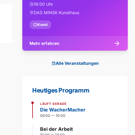
16:00 Uhr
schedule
DAS MINSK Kunsthaus
location_on
confirmation_number
Kunst
arrow_forward
Mehr erfahren
Alle Veranstaltungen
event
Heutiges Programm
LÄUFT GERADE
Die WacherMacher
06:00 — 10:00
Bei der Arbeit
10:00 — 14:00