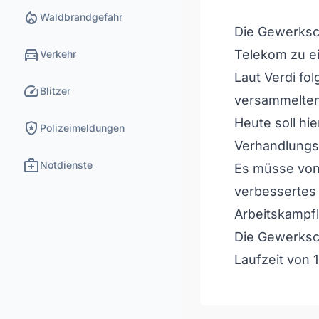
local_fire_department
Waldbrandgefahr
Die Gewerkscha
directions_car
Telekom zu e
Verkehr
Laut Verdi fo
speed
Blitzer
versammelten 
Heute soll hie
local_police
Polizeimeldungen
Verhandlungsr
medical_services
Notdienste
Es müsse von 
verbessertes 
Arbeitskampfl
Die Gewerksc
Laufzeit von 