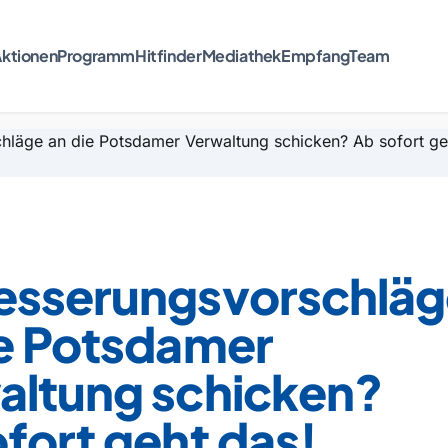
ktionen
Programm
Hitfinder
Mediathek
Empfang
Team
esserungsvorschläg
ie Potsdamer
altung schicken?
fort geht das!