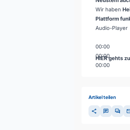
Neustem auch
Wir haben
He
Plattform fun
Audio-Player
00:00
00:00
HIER
gehts zu
00:00
Pfeiltasten H
Artikel teilen
share
chat
forum
ma