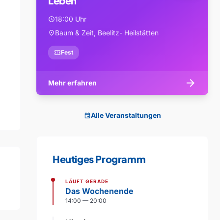
Leben
18:00 Uhr
schedule
Baum & Zeit, Beelitz- Heilstätten
location_on
confirmation_number
Fest
arrow_forward
Mehr erfahren
Alle Veranstaltungen
event
Heutiges Programm
LÄUFT GERADE
Das Wochenende
14:00 — 20:00