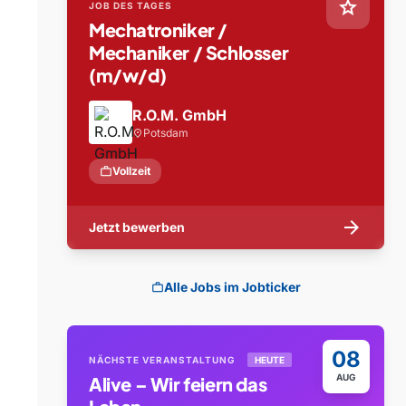
star
JOB DES TAGES
Mechatroniker /
Mechaniker / Schlosser
(m/w/d)
R.O.M. GmbH
Potsdam
location_on
work
Vollzeit
arrow_forward
Jetzt bewerben
Alle Jobs im Jobticker
work
08
NÄCHSTE VERANSTALTUNG
HEUTE
AUG
Alive – Wir feiern das