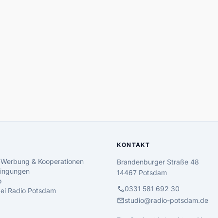
KONTAKT
 Werbung & Kooperationen
Brandenburger Straße 48
ingungen
14467 Potsdam
o
call
0331 581 692 30
 bei Radio Potsdam
mail
studio@radio-potsdam.de