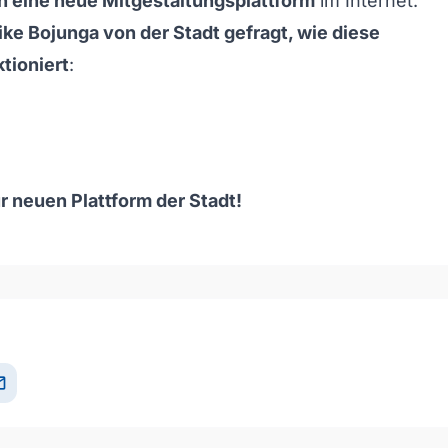
 eine neue Mitgestaltungsplattform
im Internet.
ike Bojunga von der Stadt gefragt, wie diese
ktioniert
:
r neuen Plattform der Stadt!
och/Runter benutzen, um die Lautstärke zu regeln.
il