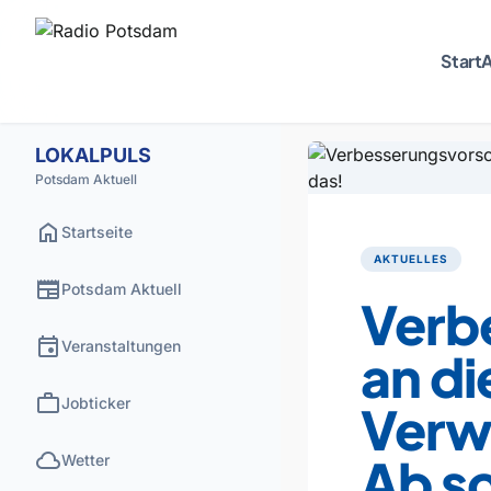
Start
A
LOKALPULS
Potsdam Aktuell
home
Startseite
AKTUELLES
newspaper
Potsdam Aktuell
Verb
event
Veranstaltungen
an d
work
Jobticker
Verw
cloud
Ab so
Wetter