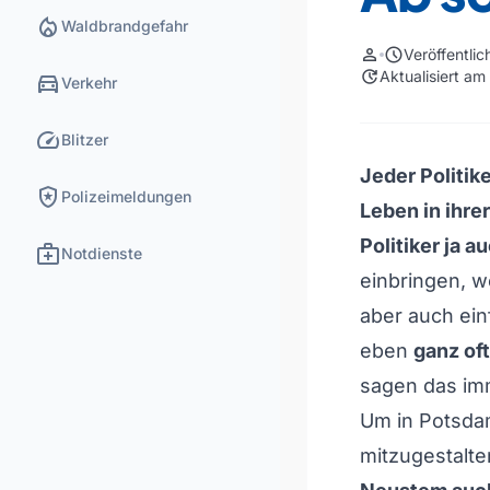
local_fire_department
Waldbrandgefahr
person
schedule
Veröffentli
update
Aktualisiert a
directions_car
Verkehr
speed
Blitzer
Jeder Politike
local_police
Polizeimeldungen
Leben in ihrer
Politiker ja 
medical_services
Notdienste
einbringen, w
aber auch ein
eben
ganz oft
sagen das imm
Um in Potsdam
mitzugestalte