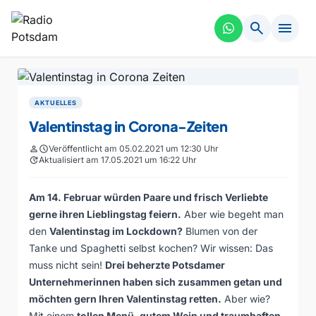
search
menu
AKTUELLES
Valentinstag in Corona-Zeiten
person
schedule
Veröffentlicht am 05.02.2021 um 12:30 Uhr
update
Aktualisiert am 17.05.2021 um 16:22 Uhr
Am 14. Februar würden Paare und frisch Verliebte
gerne ihren Lieblingstag feiern.
Aber wie begeht man
den
Valentinstag im Lockdown?
Blumen von der
Tanke und Spaghetti selbst kochen? Wir wissen: Das
muss nicht sein!
Drei beherzte Potsdamer
Unternehmerinnen haben sich zusammen getan und
möchten gern Ihren Valentinstag retten.
Aber wie?
Mit einem
tollen Menü, gutem Wein und traumhaften