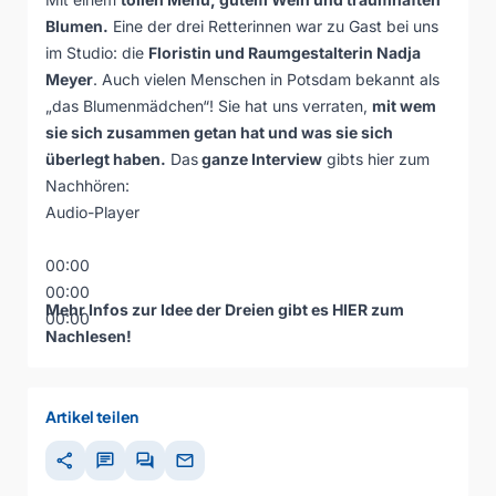
Blumen.
Eine der drei Retterinnen war zu Gast bei uns
im Studio: die
Floristin und Raumgestalterin Nadja
Meyer
. Auch vielen Menschen in Potsdam bekannt als
„das Blumenmädchen“! Sie hat uns verraten,
mit wem
sie sich zusammen getan hat und was sie sich
überlegt haben.
Das
ganze Interview
gibts hier zum
Nachhören:
Audio-Player
00:00
00:00
Mehr Infos zur Idee der Dreien gibt es
HIER
zum
00:00
Nachlesen!
Artikel teilen
share
chat
forum
mail