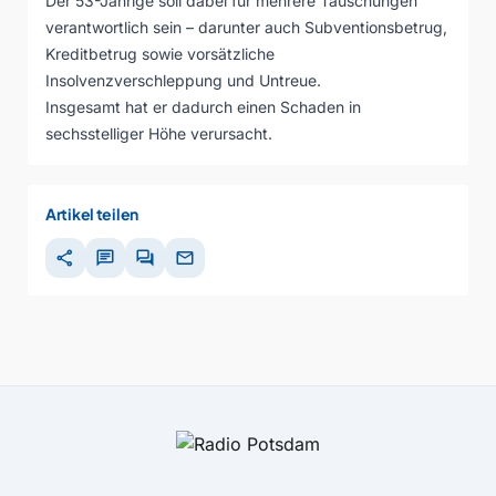
Der 53-Jährige soll dabei für mehrere Täuschungen
verantwortlich sein – darunter auch Subventionsbetrug,
Kreditbetrug sowie vorsätzliche
Insolvenzverschleppung und Untreue.
Insgesamt hat er dadurch einen Schaden in
sechsstelliger Höhe verursacht.
Artikel teilen
share
chat
forum
mail