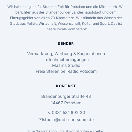
Wir haben täglich 24 Stunden Zeit für Potsdam und die Mittelmark. Wir
berichten aus der Brandenburger Landeshauptstadt und dem
Einzugsgebiet von circa 70 Kilometern. Wir bündeln das Wissen der
Stadt aus Politik, Wirtschaft, Wissenschaft, Kultur und Sport. Das ist
unsere lokale Kompetenz.
SENDER
Vermarktung, Werbung & Kooperationen
Teilnahmebedingungen
Mail ins Studio
Freie Stellen bei Radio Potsdam
KONTAKT
Brandenburger Straße 48
14467 Potsdam
call
0331 581 692 30
mail
studio@radio-potsdam.de
Eine Gewinnabholung ist von Montag – Freitag