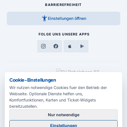
BARRIEREFREIHEIT
accessibility_new
Einstellungen öffnen
FOLGE UNS
UNSERE APPS
MEDIENPARTNER
Cookie-Einstellungen
Wir nutzen notwendige Cookies fuer den Betrieb der
Webseite. Optionale Dienste helfen uns,
Komfortfunktionen, Karten und Ticket-Widgets
bereitzustellen.
Nur notwendige
© 2026 Radio Potsdam. Webseite entwickelt durch die
Medienagentur
Einstellungen
Babelsberg