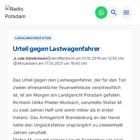
search
menu
LOKALNACHRICHTEN
Urteil gegen Lastwagenfahrer
person
Jule Sönnichsen
schedule
Veröffentlicht am 01.10.2019 um 12:55 Uhr
update
Aktualisiert am 17.05.2021 um 16:45 Uhr
Das Urteil gegen den Lastwagenfahrer, der für den Tod
zweier ehrenamtlicher Feuerwehrleute verantwortlich
ist, ist am Morgen am Landgericht Potsdam gefallen.
Richterin Ulrike Phieler-Morbach, verurteilte Stefan M.
zu zwei Jahren Haft und somit milder als in erster
Instanz. Das Amtsgericht Brandenburg an der Havel
hatte den Unglücksfahrer ursprünglich zu zweieinhalb
Jahren verurteilt.
Stefan M. war mit seinem Lkw im September vor zwei