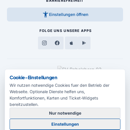
BARRIEREFREIHEIT
accessibility_new
Einstellungen öffnen
FOLGE UNS
UNSERE APPS
MEDIENPARTNER
Cookie-Einstellungen
Wir nutzen notwendige Cookies fuer den Betrieb der
Webseite. Optionale Dienste helfen uns,
Komfortfunktionen, Karten und Ticket-Widgets
bereitzustellen.
Nur notwendige
© 2026 Radio Potsdam. Webseite entwickelt durch die
Medienagentur
Einstellungen
Babelsberg