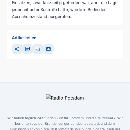
Einsätzen, zwar kurzzeitig gefordert war, aber die Lage
jederzeit unter Kontrolle hatte, wurde in Berlin der
Ausnahmezustand ausgerufen.
Artikel teilen
share
chat
forum
mail
Wir haben täglich 24 Stunden Zeit für Potsdam und die Mittelmark. Wir
berichten aus der Brandenburger Landeshauptstadt und dem
Einzugsgebiet von circa 70 Kilometern. Wir bündeln das Wissen der