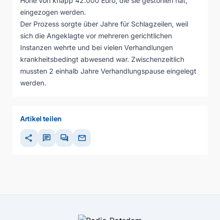
Höhe von knapp 42.000 Euro, die sie gestohlen hat,
eingezogen werden.
Der Prozess sorgte über Jahre für Schlagzeilen, weil
sich die Angeklagte vor mehreren gerichtlichen
Instanzen wehrte und bei vielen Verhandlungen
krankheitsbedingt abwesend war. Zwischenzeitlich
mussten 2 einhalb Jahre Verhandlungspause eingelegt
werden.
Artikel teilen
share
chat
forum
mail