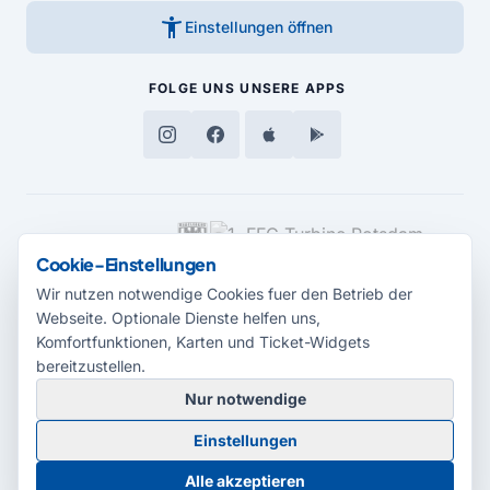
accessibility_new
Einstellungen öffnen
FOLGE UNS
UNSERE APPS
MEDIENPARTNER
Cookie-Einstellungen
Wir nutzen notwendige Cookies fuer den Betrieb der
Webseite. Optionale Dienste helfen uns,
Komfortfunktionen, Karten und Ticket-Widgets
bereitzustellen.
Nur notwendige
© 2026 Radio Potsdam. Webseite entwickelt durch die
Medienagentur
Einstellungen
Babelsberg
Barrierefreiheitserklärung
AGB
Datenschutz
Impressum
Alle akzeptieren