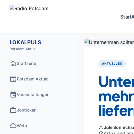
Start
A
LOKALPULS
Potsdam Aktuell
home
Startseite
AKTUELLES
Unte
newspaper
Potsdam Aktuell
mehr
event
Veranstaltungen
liefe
work
Jobticker
cloud
Wetter
person
Jule Sönnichs
update
Aktualisiert am