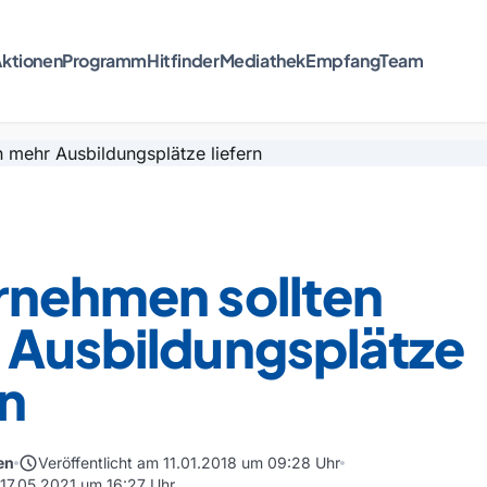
ktionen
Programm
Hitfinder
Mediathek
Empfang
Team
rnehmen sollten
 Ausbildungsplätze
rn
schedule
en
Veröffentlicht am 11.01.2018 um 09:28 Uhr
 17.05.2021 um 16:27 Uhr