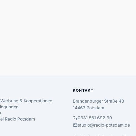
KONTAKT
 Werbung & Kooperationen
Brandenburger Straße 48
ingungen
14467 Potsdam
o
call
0331 581 692 30
 bei Radio Potsdam
mail
studio@radio-potsdam.de