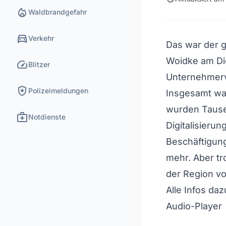
local_fire_department
Waldbrandgefahr
directions_car
Verkehr
Das war der g
Woidke am Di
speed
Blitzer
Unternehmerv
local_police
Polizeimeldungen
Insgesamt war
wurden Tause
medical_services
Notdienste
Digitalisierun
Beschäftigung
mehr. Aber t
der Region vo
Alle Infos daz
Audio-Player