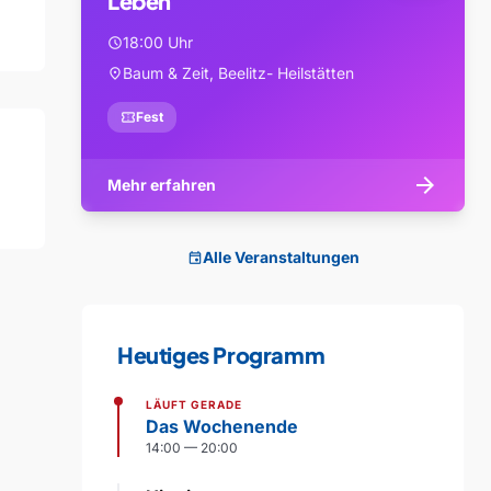
Leben
18:00 Uhr
schedule
Baum & Zeit, Beelitz- Heilstätten
location_on
confirmation_number
Fest
arrow_forward
Mehr erfahren
Alle Veranstaltungen
event
Heutiges Programm
LÄUFT GERADE
Das Wochenende
14:00 — 20:00