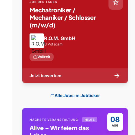
star
JOB DES TAGES
Mechatroniker /
Mechaniker / Schlosser
(m/w/d)
R.O.M. GmbH
Potsdam
location_on
work
Vollzeit
arrow_forward
Jetzt bewerben
Alle Jobs im Jobticker
work
08
NÄCHSTE VERANSTALTUNG
HEUTE
AUG
Alive – Wir feiern das