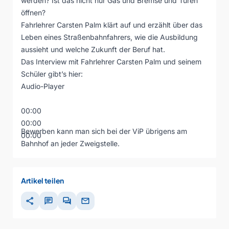
werden? Ist das nicht nur Gas und Bremse und Türen
öffnen?
Fahrlehrer Carsten Palm klärt auf und erzählt über das
Leben eines Straßenbahnfahrers, wie die Ausbildung
aussieht und welche Zukunft der Beruf hat.
Das Interview mit Fahrlehrer Carsten Palm und seinem
Schüler gibt’s hier:
Audio-Player
00:00
00:00
Bewerben kann man sich bei der ViP übrigens am
00:00
Bahnhof an jeder Zweigstelle.
Artikel teilen
share
chat
forum
mail