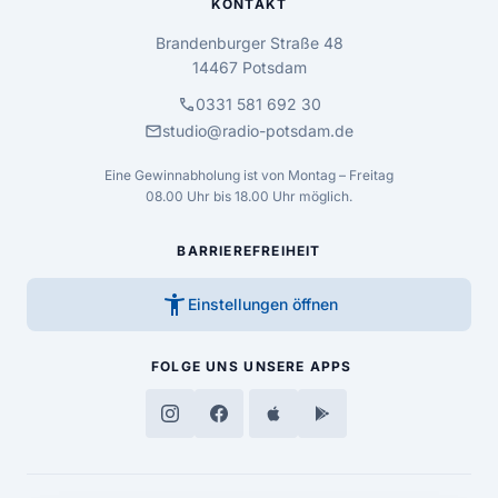
KONTAKT
Brandenburger Straße 48
14467 Potsdam
call
0331 581 692 30
mail
studio@radio-potsdam.de
Eine Gewinnabholung ist von Montag – Freitag
08.00 Uhr bis 18.00 Uhr möglich.
BARRIEREFREIHEIT
accessibility_new
Einstellungen öffnen
FOLGE UNS
UNSERE APPS