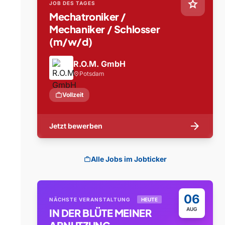
star
JOB DES TAGES
Mechatroniker /
Mechaniker / Schlosser
(m/w/d)
R.O.M. GmbH
Potsdam
location_on
work
Vollzeit
arrow_forward
Jetzt bewerben
Alle Jobs im Jobticker
work
06
NÄCHSTE VERANSTALTUNG
HEUTE
AUG
IN DER BLÜTE MEINER