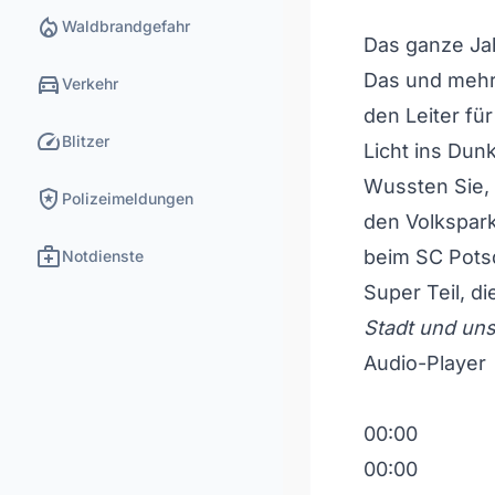
local_fire_department
Waldbrandgefahr
Das ganze Jah
directions_car
Das und mehr 
Verkehr
den Leiter für
speed
Blitzer
Licht ins Dun
Wussten Sie, 
local_police
Polizeimeldungen
den Volkspark
medical_services
beim SC Pots
Notdienste
Super Teil, d
Stadt und un
Audio-Player
00:00
00:00