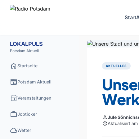
Start
A
LOKALPULS
Potsdam Aktuell
home
Startseite
AKTUELLES
Unse
newspaper
Potsdam Aktuell
Werk
event
Veranstaltungen
work
Jobticker
person
Jule Sönnichs
update
Aktualisiert a
cloud
Wetter