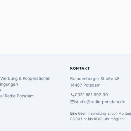
KONTAKT
 Werbung & Kooperationen
Brandenburger Straße 48
ingungen
14467 Potsdam
o
call
0331 581 692 30
 bei Radio Potsdam
mail
studio@radio-potsdam.de
Eine Gewinnabholung ist von Montag 
08.00 Uhr bis 18.00 Uhr möglich.