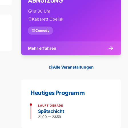
ABNUTZUNG
19:30 Uhr
schedule
Kabarett Obelisk
location_on
confirmation_number
Comedy
arrow_forward
Mehr erfahren
Alle Veranstaltungen
event
Heutiges Programm
LÄUFT GERADE
Spätschicht
21:00 — 23:59