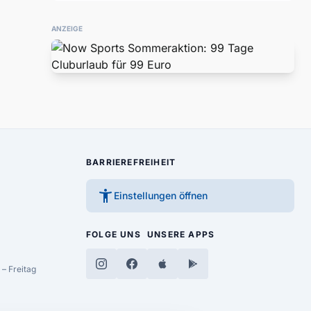
ANZEIGE
BARRIEREFREIHEIT
accessibility_new
Einstellungen öffnen
FOLGE UNS
UNSERE APPS
– Freitag