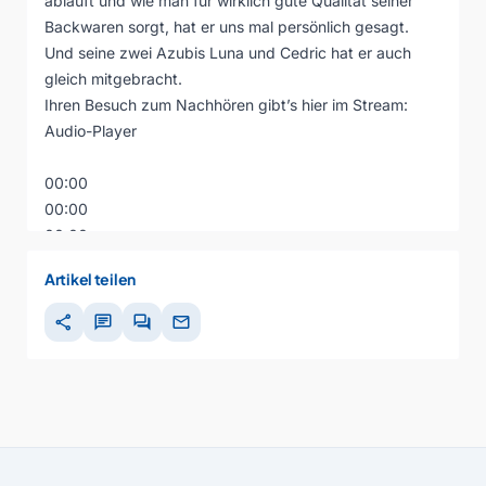
abläuft und wie man für wirklich gute Qualität seiner
Backwaren sorgt, hat er uns mal persönlich gesagt.
Und seine zwei Azubis Luna und Cedric hat er auch
gleich mitgebracht.
Ihren Besuch zum Nachhören gibt’s hier im Stream:
Audio-Player
00:00
00:00
00:00
Artikel teilen
share
chat
forum
mail