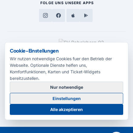
FOLGE UNS
UNSERE APPS
MEDIENPARTNER
Cookie-Einstellungen
Wir nutzen notwendige Cookies fuer den Betrieb der
Webseite. Optionale Dienste helfen uns,
Komfortfunktionen, Karten und Ticket-Widgets
bereitzustellen.
Nur notwendige
© 2026 Radio Potsdam. Webseite entwickelt durch die
Medienagentur
Einstellungen
Babelsberg
Barrierefreiheitserklärung
AGB
Datenschutz
Impressum
Alle akzeptieren
Cookie-Einstellungen