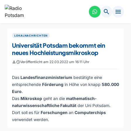
search
menu
LOKALNACHRICHTEN
Universität Potsdam bekommt ein
neues Hochleistungsmikroskop
person
schedule
Veröffentlicht am 22.03.2022 um 16:11 Uhr
Das
Landesfinanzministerium
bestätigte eine
entsprechende
Förderung
in Höhe von knapp
580.000
Euro
.
Das
Mikroskop
geht an die
mathematisch-
naturwissenschaftliche Fakultät
der Uni Potsdam.
Dort soll es für
Forschungen
an
Computerchips
verwendet werden.