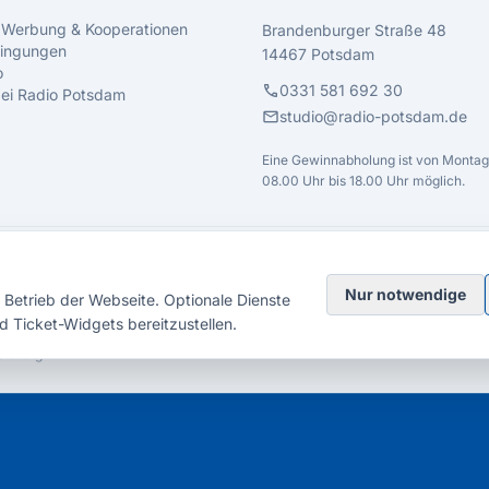
 Werbung & Kooperationen
Brandenburger Straße 48
ingungen
14467 Potsdam
o
call
0331 581 692 30
 bei Radio Potsdam
mail
studio@radio-potsdam.de
Eine Gewinnabholung ist von Montag 
08.00 Uhr bis 18.00 Uhr möglich.
Nur notwendige
Betrieb der Webseite. Optionale Dienste
d Ticket-Widgets bereitzustellen.
elsberg