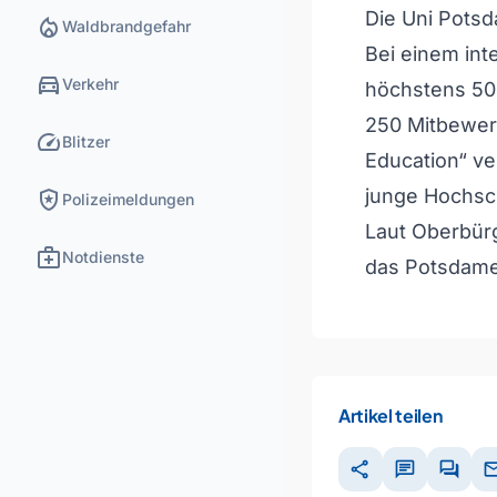
Die Uni Potsd
local_fire_department
Waldbrandgefahr
Bei einem int
directions_car
Verkehr
höchstens 50 
250 Mitbewerb
speed
Blitzer
Education“ ver
local_police
junge Hochsc
Polizeimeldungen
Laut Oberbür
medical_services
Notdienste
das Potsdame
Artikel teilen
share
chat
forum
ma