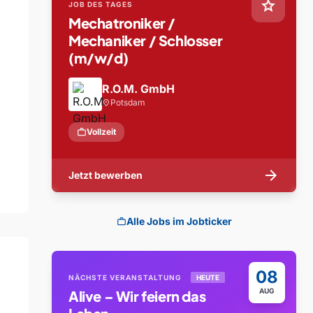
star
JOB DES TAGES
Mechatroniker /
Mechaniker / Schlosser
(m/w/d)
R.O.M. GmbH
Potsdam
location_on
work
Vollzeit
arrow_forward
Jetzt bewerben
Alle Jobs im Jobticker
work
08
NÄCHSTE VERANSTALTUNG
HEUTE
AUG
Alive – Wir feiern das