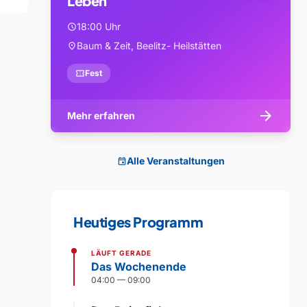
Leben
18:00 Uhr
schedule
Baum & Zeit, Beelitz- Heilstätten
location_on
confirmation_number
Fest
arrow_forward
Mehr erfahren
Alle Veranstaltungen
event
Heutiges Programm
LÄUFT GERADE
Das Wochenende
04:00 — 09:00