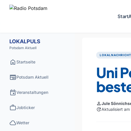
Start
A
LOKALPULS
Potsdam Aktuell
LOKALNACHRICH
home
Startseite
Uni P
newspaper
Potsdam Aktuell
beste
event
Veranstaltungen
person
Jule Sönnichs
work
Jobticker
update
Aktualisiert a
cloud
Wetter