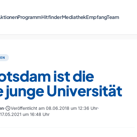
ktionen
Programm
Hitfinder
Mediathek
Empfang
Team
TEN
otsdam ist die
 junge Universität
schedule
en
Veröffentlicht am 08.06.2018 um 12:36 Uhr
m 17.05.2021 um 16:48 Uhr