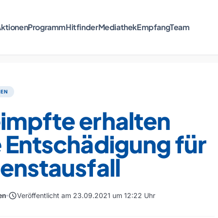
ktionen
Programm
Hitfinder
Mediathek
Empfang
Team
TEN
impfte erhalten
 Entschädigung für
enstausfall
schedule
en
Veröffentlicht am 23.09.2021 um 12:22 Uhr