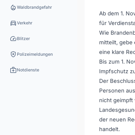
local_fire_department
Waldbrandgefahr
Ab dem 1. No
directions_car
für Verdienst
Verkehr
Wie Brandenb
speed
Blitzer
mitteilt, geb
eine klare Re
local_police
Polizeimeldungen
Bis zum 1. No
medical_services
Notdienste
Impfschutz zu
Der Beschlus
Personen aus
nicht geimpf
Landesgesundh
der neuen Reg
handelt.