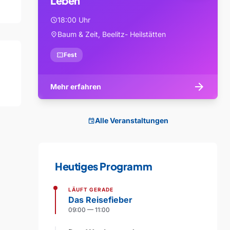
Leben
18:00 Uhr
schedule
Baum & Zeit, Beelitz- Heilstätten
location_on
confirmation_number
Fest
arrow_forward
Mehr erfahren
Alle Veranstaltungen
event
Heutiges Programm
LÄUFT GERADE
Das Reisefieber
09:00 — 11:00