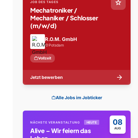
star
JOB DES TAGES
Mechatroniker /
Mechaniker / Schlosser
(m/w/d)
R.O.M. GmbH
Potsdam
location_on
work
Vollzeit
arrow_forward
Jetzt bewerben
Alle Jobs im Jobticker
work
08
NÄCHSTE VERANSTALTUNG
HEUTE
AUG
Alive – Wir feiern das