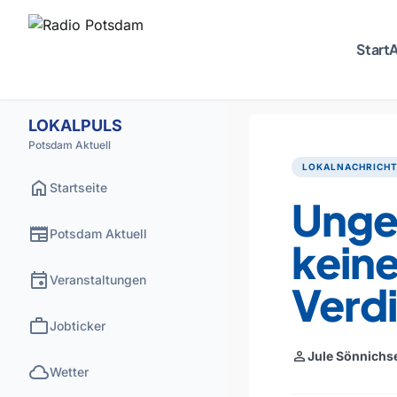
Start
A
LOKALPULS
Potsdam Aktuell
LOKALNACHRICH
home
Startseite
Unge
newspaper
Potsdam Aktuell
keine
event
Veranstaltungen
Verdi
work
Jobticker
person
Jule Sönnichs
cloud
Wetter