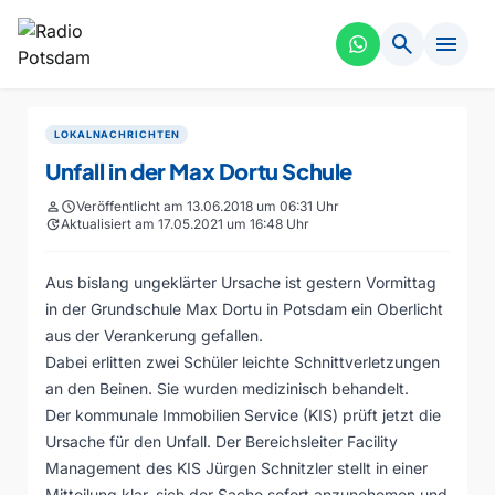
search
menu
LOKALNACHRICHTEN
Unfall in der Max Dortu Schule
person
schedule
Veröffentlicht am 13.06.2018 um 06:31 Uhr
update
Aktualisiert am 17.05.2021 um 16:48 Uhr
Aus bislang ungeklärter Ursache ist gestern Vormittag
in der Grundschule Max Dortu in Potsdam ein Oberlicht
aus der Verankerung gefallen.
Dabei erlitten zwei Schüler leichte Schnittverletzungen
an den Beinen. Sie wurden medizinisch behandelt.
Der kommunale Immobilien Service (KIS) prüft jetzt die
Ursache für den Unfall. Der Bereichsleiter Facility
Management des KIS Jürgen Schnitzler stellt in einer
Mitteilung klar, sich der Sache sofort anzunehemen und