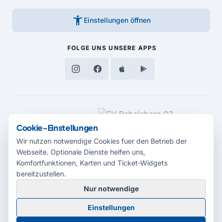
accessibility_new
Einstellungen öffnen
FOLGE UNS
UNSERE APPS
MEDIENPARTNER
Cookie-Einstellungen
Wir nutzen notwendige Cookies fuer den Betrieb der
Webseite. Optionale Dienste helfen uns,
Komfortfunktionen, Karten und Ticket-Widgets
bereitzustellen.
Nur notwendige
© 2026 Radio Potsdam. Webseite entwickelt durch die
Medienagentur
Einstellungen
Babelsberg
Barrierefreiheitserklärung
AGB
Datenschutz
Impressum