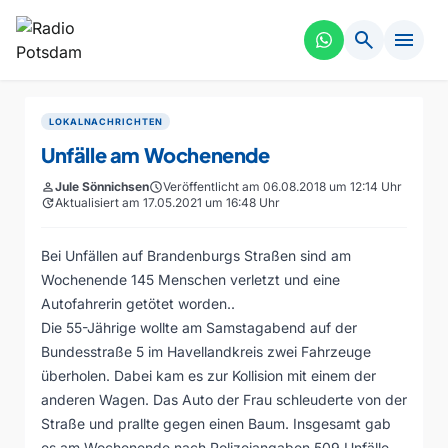
search
menu
LOKALNACHRICHTEN
Unfälle am Wochenende
person
Jule Sönnichsen
schedule
Veröffentlicht am 06.08.2018 um 12:14 Uhr
update
Aktualisiert am 17.05.2021 um 16:48 Uhr
Bei Unfällen auf Brandenburgs Straßen sind am
Wochenende 145 Menschen verletzt und eine
Autofahrerin getötet worden..
Die 55-Jährige wollte am Samstagabend auf der
Bundesstraße 5 im Havellandkreis zwei Fahrzeuge
überholen. Dabei kam es zur Kollision mit einem der
anderen Wagen. Das Auto der Frau schleuderte von der
Straße und prallte gegen einen Baum. Insgesamt gab
es am Wochenende nach Polizeiangaben 509 Unfälle