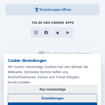
accessibility_new
Einstellungen öffnen
FOLGE UNS
UNSERE APPS
MEDIENPARTNER
Cookie-Einstellungen
Wir nutzen notwendige Cookies fuer den Betrieb der
Webseite. Optionale Dienste helfen uns,
Komfortfunktionen, Karten und Ticket-Widgets
bereitzustellen.
Nur notwendige
© 2026 Radio Potsdam. Webseite entwickelt durch die
Medienagentur
Einstellungen
Babelsberg
Barrierefreiheitserklärung
AGB
Datenschutz
Impressum