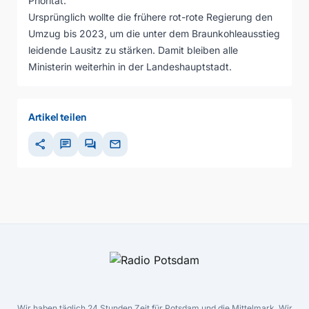
Priorität.
Ursprünglich wollte die frühere rot-rote Regierung den
Umzug bis 2023, um die unter dem Braunkohleausstieg
leidende Lausitz zu stärken. Damit bleiben alle
Ministerin weiterhin in der Landeshauptstadt.
Artikel teilen
share
chat
forum
mail
Wir haben täglich 24 Stunden Zeit für Potsdam und die Mittelmark. Wir