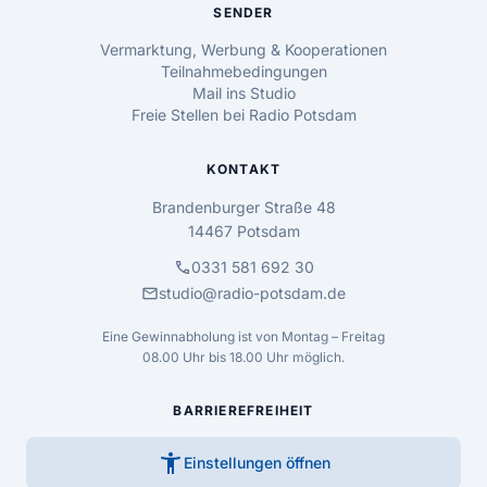
SENDER
Vermarktung, Werbung & Kooperationen
Teilnahmebedingungen
Mail ins Studio
Freie Stellen bei Radio Potsdam
KONTAKT
Brandenburger Straße 48
14467 Potsdam
call
0331 581 692 30
mail
studio@radio-potsdam.de
Eine Gewinnabholung ist von Montag – Freitag
08.00 Uhr bis 18.00 Uhr möglich.
BARRIEREFREIHEIT
accessibility_new
Einstellungen öffnen