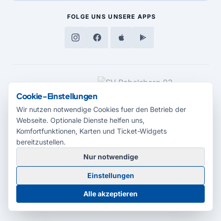
FOLGE UNS
UNSERE APPS
MEDIENPARTNER
Cookie-Einstellungen
Wir nutzen notwendige Cookies fuer den Betrieb der
Webseite. Optionale Dienste helfen uns,
Komfortfunktionen, Karten und Ticket-Widgets
bereitzustellen.
Nur notwendige
© 2026 Radio Potsdam. Webseite entwickelt durch die
Medienagentur
Einstellungen
Babelsberg
Barrierefreiheitserklärung
AGB
Datenschutz
Impressum
Alle akzeptieren
Cookie-Einstellungen