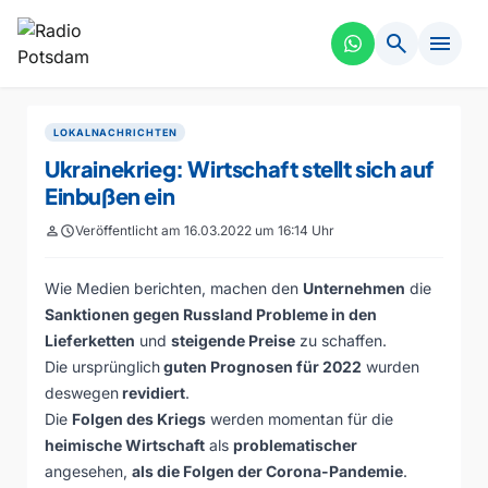
search
menu
LOKALNACHRICHTEN
Ukrainekrieg: Wirtschaft stellt sich auf
Einbußen ein
person
schedule
Veröffentlicht am 16.03.2022 um 16:14 Uhr
Wie Medien berichten, machen den
Unternehmen
die
Sanktionen gegen Russland Probleme in den
Lieferketten
und
steigende Preise
zu schaffen.
Die ursprünglich
guten Prognosen für 2022
wurden
deswegen
revidiert
.
Die
Folgen des Kriegs
werden momentan für die
heimische Wirtschaft
als
problematischer
angesehen,
als die Folgen der Corona-Pandemie
.