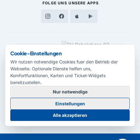
FOLGE UNS
UNSERE APPS
MEDIENPARTNER
Cookie-Einstellungen
Wir nutzen notwendige Cookies fuer den Betrieb der
Webseite. Optionale Dienste helfen uns,
Komfortfunktionen, Karten und Ticket-Widgets
bereitzustellen.
Nur notwendige
© 2026 Radio Potsdam. Webseite entwickelt durch die
Medienagentur
Einstellungen
Babelsberg
Barrierefreiheitserklärung
AGB
Datenschutz
Impressum
Alle akzeptieren
Cookie-Einstellungen