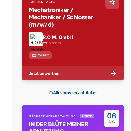
star
JOB DES TAGES
Mechatroniker /
Mechaniker / Schlosser
(m/w/d)
R.O.M. GmbH
Potsdam
location_on
work
Vollzeit
arrow_forward
Jetzt bewerben
Alle Jobs im Jobticker
work
06
NÄCHSTE VERANSTALTUNG
HEUTE
AUG
IN DER BLÜTE MEINER