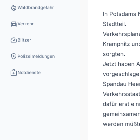
local_fire_department
Waldbrandgefahr
In Potsdams N
directions_car
Stadtteil.
Verkehr
Verkehrsplane
speed
Blitzer
Krampnitz und
sorgten.
local_police
Polizeimeldungen
Jetzt haben 
medical_services
Notdienste
vorgeschlage
Spandau Heer
Verkehrsstaa
dafür erst ei
gemeinsamen 
werden müßt