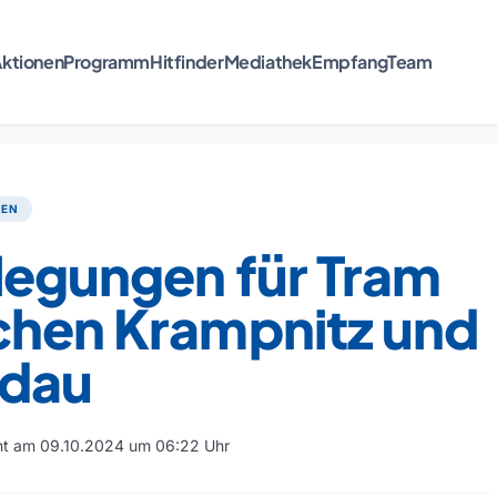
ktionen
Programm
Hitfinder
Mediathek
Empfang
Team
TEN
legungen für Tram
chen Krampnitz und
dau
cht am 09.10.2024 um 06:22 Uhr