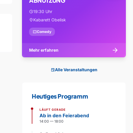
ABNUTZUNG
19:30 Uhr
schedule
Kabarett Obelisk
location_on
confirmation_number
Comedy
arrow_forward
Mehr erfahren
Alle Veranstaltungen
event
Heutiges Programm
LÄUFT GERADE
Ab in den Feierabend
14:00 — 18:00