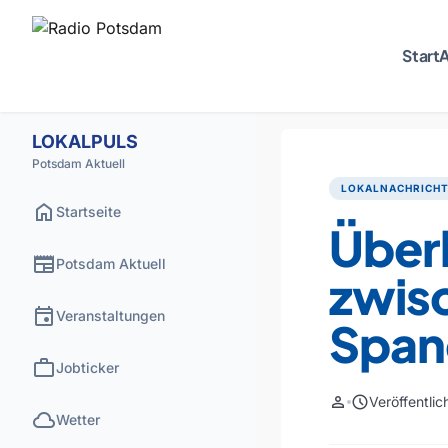
Start
A
LOKALPULS
Potsdam Aktuell
LOKALNACHRICH
home
Startseite
Über
newspaper
Potsdam Aktuell
zwis
event
Veranstaltungen
Span
work
Jobticker
person
schedule
Veröffentli
cloud
Wetter