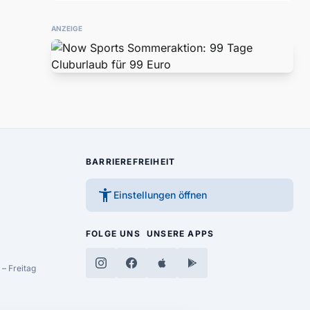
ANZEIGE
BARRIEREFREIHEIT
accessibility_new
Einstellungen öffnen
FOLGE UNS
UNSERE APPS
– Freitag