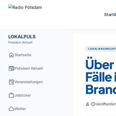
Start
A
LOKALPULS
Potsdam Aktuell
LOKALNACHRICH
home
Startseite
Über
newspaper
Potsdam Aktuell
Fälle
event
Veranstaltungen
Brand
work
Jobticker
person
schedule
Veröffentli
cloud
Wetter