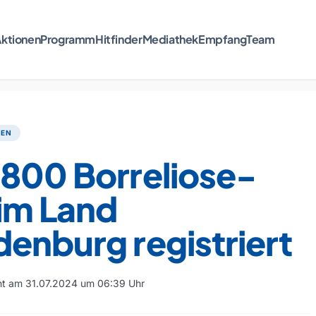
ktionen
Programm
Hitfinder
Mediathek
Empfang
Team
TEN
 800 Borreliose-
 im Land
enburg registriert
cht am 31.07.2024 um 06:39 Uhr