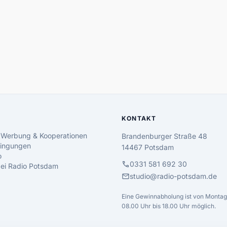
KONTAKT
 Werbung & Kooperationen
Brandenburger Straße 48
ingungen
14467 Potsdam
o
call
0331 581 692 30
 bei Radio Potsdam
mail
studio@radio-potsdam.de
Eine Gewinnabholung ist von Montag 
08.00 Uhr bis 18.00 Uhr möglich.