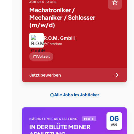
star
JOB DES TAGES
Mechatroniker /
Mechaniker / Schlosser
(m/w/d)
R.O.M. GmbH
Potsdam
location_on
work
Vollzeit
arrow_forward
Jetzt bewerben
Alle Jobs im Jobticker
work
06
NÄCHSTE VERANSTALTUNG
HEUTE
AUG
IN DER BLÜTE MEINER