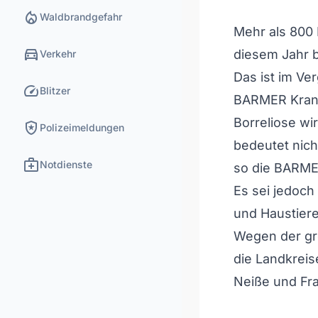
local_fire_department
Waldbrandgefahr
Mehr als 800 
directions_car
diesem Jahr b
Verkehr
Das ist im Ver
speed
Blitzer
BARMER Kran
Borreliose wi
local_police
Polizeimeldungen
bedeutet nich
medical_services
Notdienste
so die BARME
Es sei jedoch
und Haustier
Wegen der gr
die Landkrei
Neiße und Fra