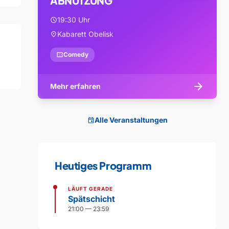
ABNUTZUNG
19:30 Uhr
schedule
Kabarett Obelisk
location_on
confirmation_number
Comedy
arrow_forward
Mehr erfahren
Alle Veranstaltungen
event
Heutiges Programm
LÄUFT GERADE
Spätschicht
21:00 — 23:59