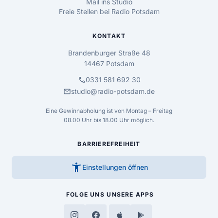
Mail ins Studio
Freie Stellen bei Radio Potsdam
KONTAKT
Brandenburger Straße 48
14467 Potsdam
call
0331 581 692 30
mail
studio@radio-potsdam.de
Eine Gewinnabholung ist von Montag – Freitag
08.00 Uhr bis 18.00 Uhr möglich.
BARRIEREFREIHEIT
accessibility_new
Einstellungen öffnen
FOLGE UNS
UNSERE APPS