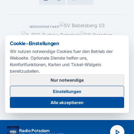
MEDIENPARTNER
Cookie-Einstellungen
Wir nutzen notwendige Cookies fuer den Betrieb der
Webseite. Optionale Dienste helfen uns,
Komfortfunktionen, Karten und Ticket-Widgets
bereitzustellen.
Nur notwendige
© 2026 Radio Potsdam. Webseite entwickelt durch die
Medienagentur
Einstellungen
Babelsberg
Barrierefreiheitserklärung
AGB
Datenschutz
Impressum
Alle akzeptieren
Cookie-Einstellungen
play_arrow
Radio Potsdam