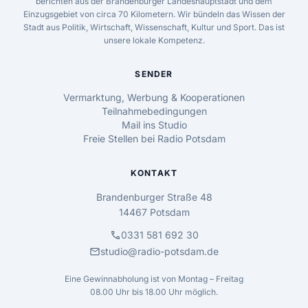
berichten aus der Brandenburger Landeshauptstadt und dem
Einzugsgebiet von circa 70 Kilometern. Wir bündeln das Wissen der
Stadt aus Politik, Wirtschaft, Wissenschaft, Kultur und Sport. Das ist
unsere lokale Kompetenz.
SENDER
Vermarktung, Werbung & Kooperationen
Teilnahmebedingungen
Mail ins Studio
Freie Stellen bei Radio Potsdam
KONTAKT
Brandenburger Straße 48
14467 Potsdam
call
0331 581 692 30
mail
studio@radio-potsdam.de
Eine Gewinnabholung ist von Montag – Freitag
08.00 Uhr bis 18.00 Uhr möglich.