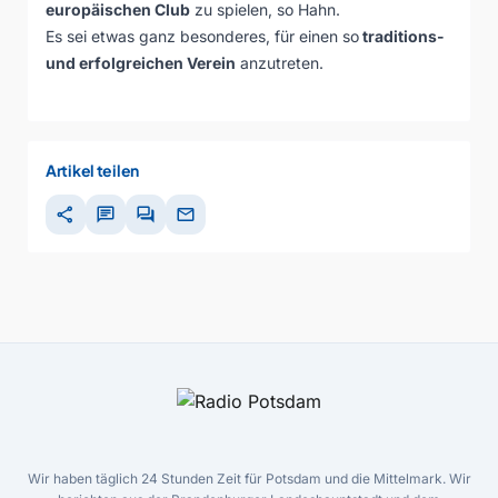
europäischen Club
zu spielen, so Hahn.
Es sei etwas ganz besonderes, für einen so
traditions-
und erfolgreichen Verein
anzutreten.
Artikel teilen
share
chat
forum
mail
Wir haben täglich 24 Stunden Zeit für Potsdam und die Mittelmark. Wir