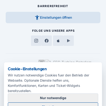
BARRIEREFREIHEIT
accessibility_new
Einstellungen öffnen
FOLGE UNS
UNSERE APPS
MEDIENPARTNER
Cookie-Einstellungen
Wir nutzen notwendige Cookies fuer den Betrieb der
Webseite. Optionale Dienste helfen uns,
Komfortfunktionen, Karten und Ticket-Widgets
bereitzustellen.
Nur notwendige
© 2026 Radio Potsdam. Webseite entwickelt durch die
Medienagentur