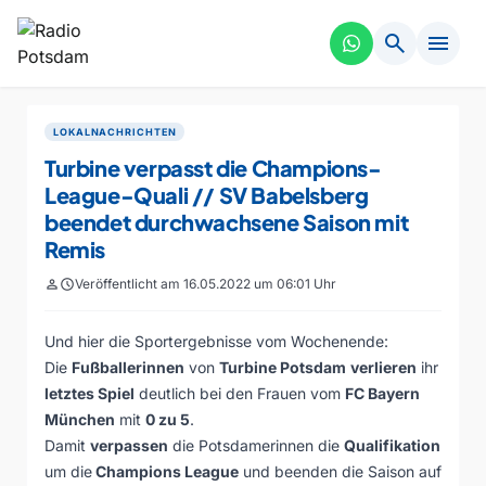
search
menu
LOKALNACHRICHTEN
Turbine verpasst die Champions-
League-Quali // SV Babelsberg
beendet durchwachsene Saison mit
Remis
person
schedule
Veröffentlicht am 16.05.2022 um 06:01 Uhr
Und hier die Sportergebnisse vom Wochenende:
Die
Fußballerinnen
von
Turbine Potsdam
verlieren
ihr
letztes Spiel
deutlich bei den Frauen vom
FC Bayern
München
mit
0 zu 5
.
Damit
verpassen
die Potsdamerinnen die
Qualifikation
um die
Champions League
und beenden die Saison auf