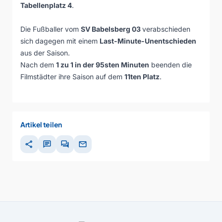
Tabellenplatz 4
.
Die Fußballer vom
SV Babelsberg 03
verabschieden
sich dagegen mit einem
Last-Minute-Unentschieden
aus der Saison.
Nach dem
1 zu 1 in der 95sten Minuten
beenden die
Filmstädter ihre Saison auf dem
11ten Platz
.
Artikel teilen
share
chat
forum
mail