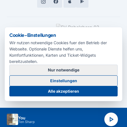
MEDIENPARTNER
Cookie-Einstellungen
Wir nutzen notwendige Cookies fuer den Betrieb der
Webseite. Optionale Dienste helfen uns,
Komfortfunktionen, Karten und Ticket-Widgets
bereitzustellen.
Nur notwendige
© 2026 Radio Potsdam. Webseite entwickelt durch die
Medienagentur
Einstellungen
Babelsberg
Barrierefreiheitserklärung
AGB
Datenschutz
Impressum
Alle akzeptieren
Cookie-Einstellungen
play_arrow
You
Ten Sharp