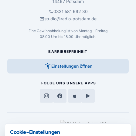
14467 Potsdam
call
0331 581 692 30
mail
studio@radio-potsdam.de
Eine Gewinnabholung ist von Montag – Freitag
08.00 Uhr bis 18.00 Uhr möglich.
BARRIEREFREIHEIT
accessibility_new
Einstellungen öffnen
FOLGE UNS
UNSERE APPS
MEDIENPARTNER
Cookie-Einstellungen