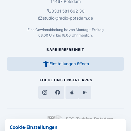
14467 Potsdam
call
0331 581 692 30
mail
studio@radio-potsdam.de
Eine Gewinnabholung ist von Montag – Freitag
08.00 Uhr bis 18.00 Uhr möglich.
BARRIEREFREIHEIT
accessibility_new
Einstellungen öffnen
FOLGE UNS
UNSERE APPS
MEDIENPARTNER
Cookie-Einstellungen