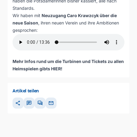
haben die Potsdamerinnen bisher kassiert, alle nach
Standards.
Wir haben mit
Neuzugang Caro Krawzcyk über die
neue Saison
, ihren neuen Verein und ihre Ambitionen
gesprochen:
Mehr Infos rund um die Turbinen und Tickets zu allen
Heimspielen gibts
HIER
!
Artikel teilen
share
chat
forum
mail