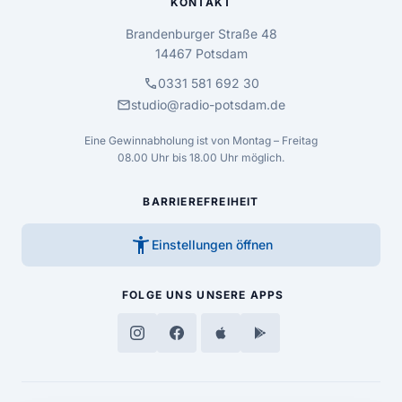
KONTAKT
Brandenburger Straße 48
14467 Potsdam
call
0331 581 692 30
mail
studio@radio-potsdam.de
Eine Gewinnabholung ist von Montag – Freitag
08.00 Uhr bis 18.00 Uhr möglich.
BARRIEREFREIHEIT
accessibility_new
Einstellungen öffnen
FOLGE UNS
UNSERE APPS