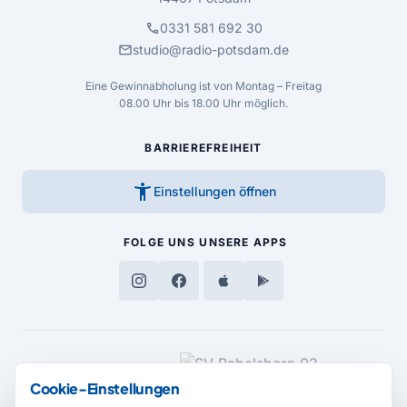
call
0331 581 692 30
mail
studio@radio-potsdam.de
Eine Gewinnabholung ist von Montag – Freitag
08.00 Uhr bis 18.00 Uhr möglich.
BARRIEREFREIHEIT
accessibility_new
Einstellungen öffnen
FOLGE UNS
UNSERE APPS
MEDIENPARTNER
Cookie-Einstellungen