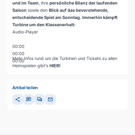
und im Team
, ihre
persönliche Bilanz der laufenden
Saison
sowie den
Blick auf das bevorstehende,
entscheidende Spiel am Sonntag
.
Immerhin kämpft
Turbine um den Klassenerhalt:
Audio-Player
00:00
00:00
Mehr Infos rund um die Turbinen und Tickets zu allen
00:00
Heimspielen gibt’s
HIER!
Artikel teilen
share
chat
forum
mail