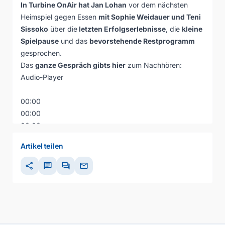
In Turbine OnAir hat Jan Lohan
vor dem nächsten
Heimspiel gegen Essen
mit Sophie Weidauer und Teni
Sissoko
über die
letzten Erfolgserlebnisse
, die
kleine
Spielpause
und das
bevorstehende Restprogramm
gesprochen.
Das
ganze Gespräch gibts hier
zum Nachhören:
Audio-Player
00:00
00:00
00:00
Artikel teilen
share
chat
forum
mail