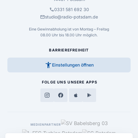
call
0331 581 692 30
mail
studio@radio-potsdam.de
Eine Gewinnabholung ist von Montag – Freitag
08.00 Uhr bis 18.00 Uhr möglich.
BARRIEREFREIHEIT
accessibility_new
Einstellungen öffnen
FOLGE UNS
UNSERE APPS
MEDIENPARTNER