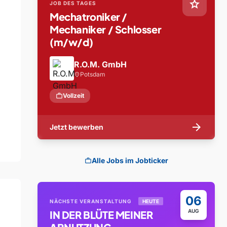
star
JOB DES TAGES
Mechatroniker /
Mechaniker / Schlosser
(m/w/d)
R.O.M. GmbH
Potsdam
location_on
work
Vollzeit
arrow_forward
Jetzt bewerben
Alle Jobs im Jobticker
work
06
NÄCHSTE VERANSTALTUNG
HEUTE
AUG
IN DER BLÜTE MEINER