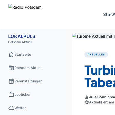
Start
A
LOKALPULS
Potsdam Aktuell
home
Startseite
AKTUELLES
Turbi
newspaper
Potsdam Aktuell
Tabe
event
Veranstaltungen
work
Jobticker
person
Jule Sönnichs
update
Aktualisiert a
cloud
Wetter