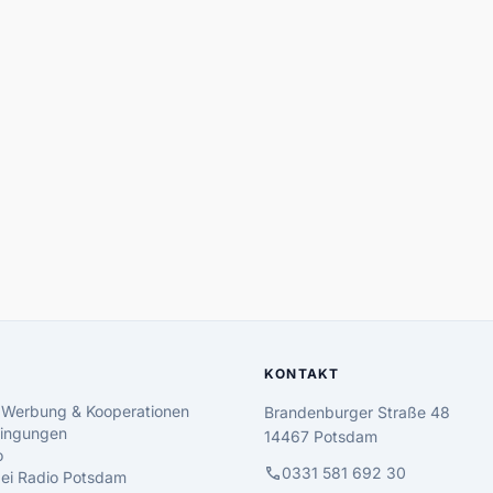
KONTAKT
 Werbung & Kooperationen
Brandenburger Straße 48
ingungen
14467 Potsdam
o
call
0331 581 692 30
 bei Radio Potsdam