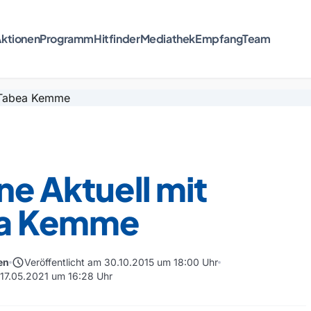
ktionen
Programm
Hitfinder
Mediathek
Empfang
Team
ne Aktuell mit
a Kemme
schedule
en
Veröffentlicht am 30.10.2015 um 18:00 Uhr
m 17.05.2021 um 16:28 Uhr