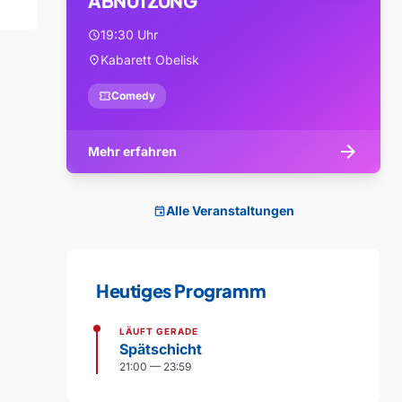
ABNUTZUNG
19:30 Uhr
schedule
Kabarett Obelisk
location_on
confirmation_number
Comedy
arrow_forward
Mehr erfahren
Alle Veranstaltungen
event
Heutiges Programm
LÄUFT GERADE
Spätschicht
21:00 — 23:59