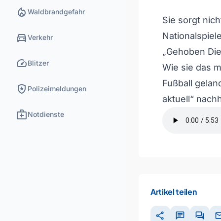
local_fire_department
Waldbrandgefahr
Sie sorgt nic
directions_car
Nationalspie
Verkehr
„Gehoben Dien
speed
Blitzer
Wie sie das m
Fußball geland
local_police
Polizeimeldungen
aktuell“ nach
medical_services
Notdienste
Artikel teilen
share
chat
forum
ma