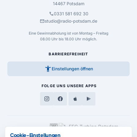
14467 Potsdam
call
0331 581 692 30
mail
studio@radio-potsdam.de
Eine Gewinnabholung ist von Montag – Freitag
08.00 Uhr bis 18.00 Uhr möglich.
BARRIEREFREIHEIT
accessibility_new
Einstellungen öffnen
FOLGE UNS
UNSERE APPS
MEDIENPARTNER
Cookie-Einstellungen