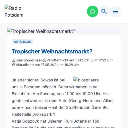
search
menu
AKTUELLES
Tropischer Weihnachtsmarkt?
person
Jule Sönnichsen
schedule
Veröffentlicht am 10.12.2015 um 11:52 Uhr
update
Aktualisiert am 17.05.2021 um 16:28 Uhr
Ja aber sicher! Sowas ist bei
uns in Potsdam möglich. Denn wir haben ja ne
Biosphäre. Am Sonntag von 11:00 bis 19:00 Uhr. Hin
gehts entweder mit dem Auto (Georg-Herrmann-Allee)
oder – noch besser – mit der Straßenbahn (Linie 96,
Haltestelle „Volkspark“).
Katja Gdezcyk hat unseren Früh-Botaniker Tobi
Brauhart im Studio besucht und erzählt, was es alles zu