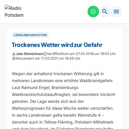
search
menu
LOKALNACHRICHTEN
Trockenes Wetter wird zur Gefahr
person
Jule Sönnichsen
schedule
Veröffentlicht am 07.05.2018 um 19:03 Uhr
update
Aktualisiert am 17.05.2021 um 16:49 Uhr
Wegen der anhaltend trockenen Witterung gilt in
mehreren Landkreisen eine erhöhte Waldbrandgefahr.
Laut Raimund Engel, Brandenburgs
Waldbrandschutzbeauftragten, sei besondere Vorsicht
geboten. Die Lage werde sich laut der
Wetterprognosen für diese Woche weiter verschärfen.
In sechs Landkreisen gelte bereits Warnstufe 4 –
darunter auch in Teltow-Fläming, Potsdam-Mittelmark
und dem Havelland. Im Südosten Brandenburgs hatte