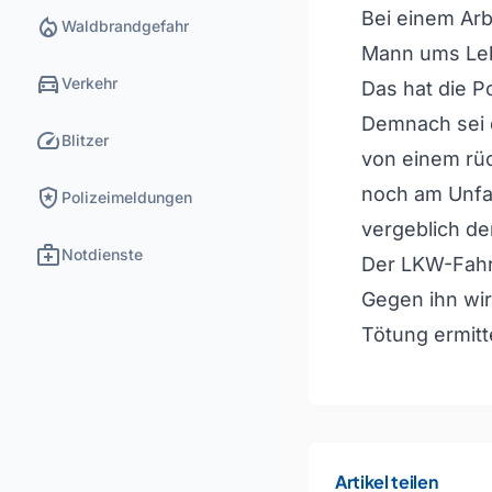
Bei einem Arb
local_fire_department
Waldbrandgefahr
Mann ums Le
directions_car
Verkehr
Das hat die Po
Demnach sei 
speed
Blitzer
von einem rü
local_police
noch am Unfal
Polizeimeldungen
vergeblich d
medical_services
Notdienste
Der LKW-Fahre
Gegen ihn wi
Tötung ermitte
Artikel teilen