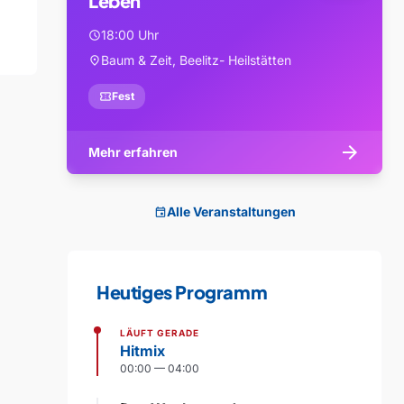
Leben
18:00 Uhr
schedule
Baum & Zeit, Beelitz- Heilstätten
location_on
confirmation_number
Fest
arrow_forward
Mehr erfahren
Alle Veranstaltungen
event
Heutiges Programm
LÄUFT GERADE
Hitmix
00:00 — 04:00