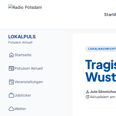
Start
A
LOKALPULS
Potsdam Aktuell
LOKALNACHRICH
home
Startseite
Tragi
newspaper
Potsdam Aktuell
Wust
event
Veranstaltungen
person
Jule Sönnichs
work
Jobticker
update
Aktualisiert a
cloud
Wetter