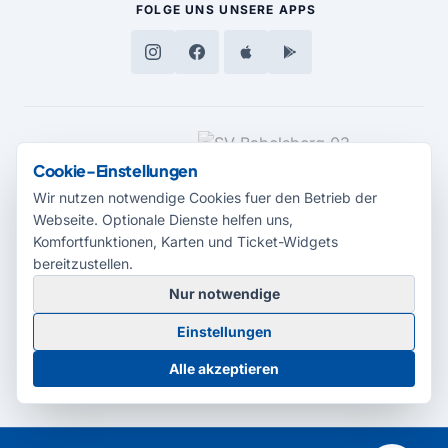
FOLGE UNS
UNSERE APPS
MEDIENPARTNER
Cookie-Einstellungen
Wir nutzen notwendige Cookies fuer den Betrieb der
Webseite. Optionale Dienste helfen uns,
Komfortfunktionen, Karten und Ticket-Widgets
bereitzustellen.
Nur notwendige
© 2026 Radio Potsdam. Webseite entwickelt durch die
Medienagentur
Einstellungen
Babelsberg
Barrierefreiheitserklärung
AGB
Datenschutz
Impressum
Alle akzeptieren
Cookie-Einstellungen