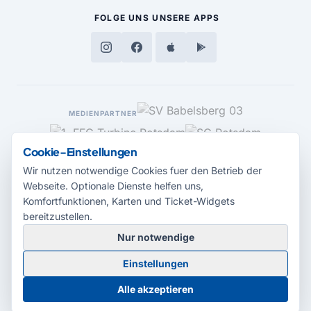
FOLGE UNS
UNSERE APPS
MEDIENPARTNER
Cookie-Einstellungen
Wir nutzen notwendige Cookies fuer den Betrieb der
Webseite. Optionale Dienste helfen uns,
Komfortfunktionen, Karten und Ticket-Widgets
bereitzustellen.
Nur notwendige
© 2026 Radio Potsdam. Webseite entwickelt durch die
Medienagentur
Einstellungen
Babelsberg
Barrierefreiheitserklärung
AGB
Datenschutz
Impressum
Alle akzeptieren
Cookie-Einstellungen