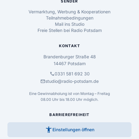
SENDER
Vermarktung, Werbung & Kooperationen
Teilnahmebedingungen
Mail ins Studio
Freie Stellen bei Radio Potsdam
KONTAKT
Brandenburger Straße 48
14467 Potsdam
call
0331 581 692 30
mail
studio@radio-potsdam.de
Eine Gewinnabholung ist von Montag – Freitag
08.00 Uhr bis 18.00 Uhr möglich.
BARRIEREFREIHEIT
accessibility_new
Einstellungen öffnen