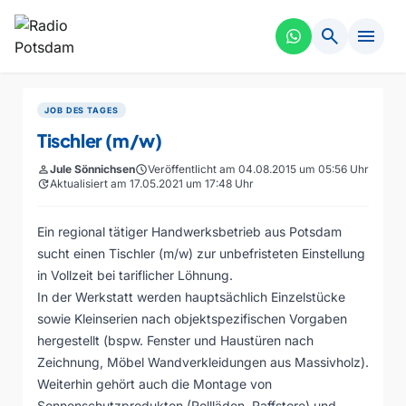
search
menu
JOB DES TAGES
Tischler (m/w)
person
Jule Sönnichsen
schedule
Veröffentlicht am 04.08.2015 um 05:56 Uhr
update
Aktualisiert am 17.05.2021 um 17:48 Uhr
Ein regional tätiger Handwerksbetrieb aus Potsdam
sucht einen Tischler (m/w) zur unbefristeten Einstellung
in Vollzeit bei tariflicher Löhnung.
In der Werkstatt werden hauptsächlich Einzelstücke
sowie Kleinserien nach objektspezifischen Vorgaben
hergestellt (bspw. Fenster und Haustüren nach
Zeichnung, Möbel Wandverkleidungen aus Massivholz).
Weiterhin gehört auch die Montage von
Sonnenschutzprodukten (Rollläden, Raffstore) und