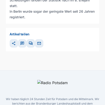
Scheidungen fanden der Statistik nach im 8. Ehejahr
statt.
In Berlin wurde sogar der geringste Wert seit 26 Jahren
registriert.
Artikel teilen
share
chat
forum
mail
Wir haben täglich 24 Stunden Zeit für Potsdam und die Mittelmark. Wir
berichten aus der Brandenburger Landeshauptstadt und dem