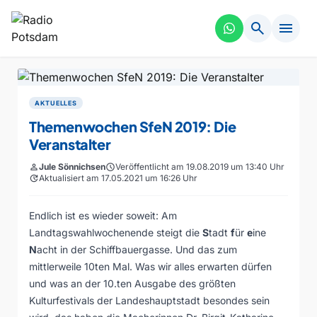
search
menu
AKTUELLES
Themenwochen SfeN 2019: Die
Veranstalter
person
Jule Sönnichsen
schedule
Veröffentlicht am 19.08.2019 um 13:40 Uhr
update
Aktualisiert am 17.05.2021 um 16:26 Uhr
Endlich ist es wieder soweit: Am
Landtagswahlwochenende steigt die
S
tadt
f
ür
e
ine
N
acht in der Schiffbauergasse. Und das zum
mittlerweile 10ten Mal. Was wir alles erwarten dürfen
und was an der 10.ten Ausgabe des größten
Kulturfestivals der Landeshauptstadt besondes sein