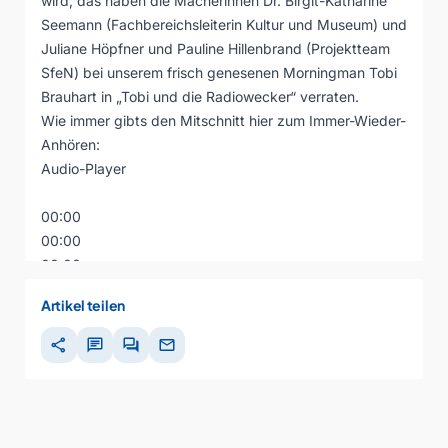
wird, das haben die Macherinnen Dr. Birgit-Katharine
Seemann (Fachbereichsleiterin Kultur und Museum) und
Juliane Höpfner und Pauline Hillenbrand (Projektteam
SfeN) bei unserem frisch genesenen Morningman Tobi
Brauhart in „Tobi und die Radiowecker“ verraten.
Wie immer gibts den Mitschnitt hier zum Immer-Wieder-
Anhören:
Audio-Player
00:00
00:00
00:00
Artikel teilen
share
chat
forum
mail