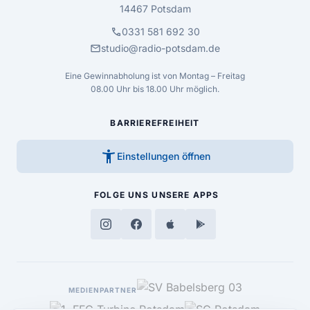
14467 Potsdam
call
0331 581 692 30
mail
studio@radio-potsdam.de
Eine Gewinnabholung ist von Montag – Freitag
08.00 Uhr bis 18.00 Uhr möglich.
BARRIEREFREIHEIT
accessibility_new
Einstellungen öffnen
FOLGE UNS
UNSERE APPS
MEDIENPARTNER