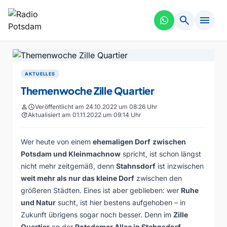
search
menu
AKTUELLES
Themenwoche Zille Quartier
person
schedule
Veröffentlicht am 24.10.2022 um 08:26 Uhr
update
Aktualisiert am 01.11.2022 um 09:14 Uhr
Wer heute von einem
ehemaligen Dorf
zwischen
Potsdam und Kleinmachnow
spricht, ist schon längst
nicht mehr zeitgemäß, denn
Stahnsdorf
ist inzwischen
weit mehr als nur das kleine Dorf
zwischen den
größeren Städten. Eines ist aber geblieben: wer
Ruhe
und Natur
sucht, ist hier bestens aufgehoben – in
Zukunft übrigens sogar noch besser. Denn im
Zille
Quartier
an der
Potsdamer Allee in Stahnsdorf