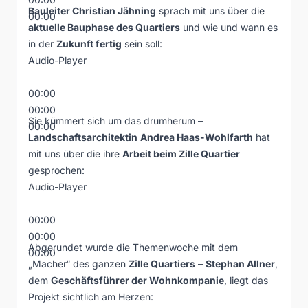
Bauleiter Christian Jähning
sprach mit uns über die
00:00
aktuelle Bauphase des Quartiers
und wie und wann es
in der
Zukunft fertig
sein soll:
Audio-Player
00:00
00:00
Sie kümmert sich um das drumherum –
00:00
Landschaftsarchitektin
Andrea Haas-Wohlfarth
hat
mit uns über die ihre
Arbeit beim Zille Quartier
gesprochen:
Audio-Player
00:00
00:00
Abgerundet wurde die Themenwoche mit dem
00:00
„Macher“ des ganzen
Zille Quartiers
–
Stephan Allner
,
dem
Geschäftsführer der Wohnkompanie
, liegt das
Projekt sichtlich am Herzen: