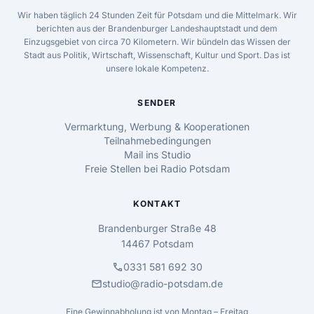
Wir haben täglich 24 Stunden Zeit für Potsdam und die Mittelmark. Wir
berichten aus der Brandenburger Landeshauptstadt und dem
Einzugsgebiet von circa 70 Kilometern. Wir bündeln das Wissen der
Stadt aus Politik, Wirtschaft, Wissenschaft, Kultur und Sport. Das ist
unsere lokale Kompetenz.
SENDER
Vermarktung, Werbung & Kooperationen
Teilnahmebedingungen
Mail ins Studio
Freie Stellen bei Radio Potsdam
KONTAKT
Brandenburger Straße 48
14467 Potsdam
call
0331 581 692 30
mail
studio@radio-potsdam.de
Eine Gewinnabholung ist von Montag – Freitag