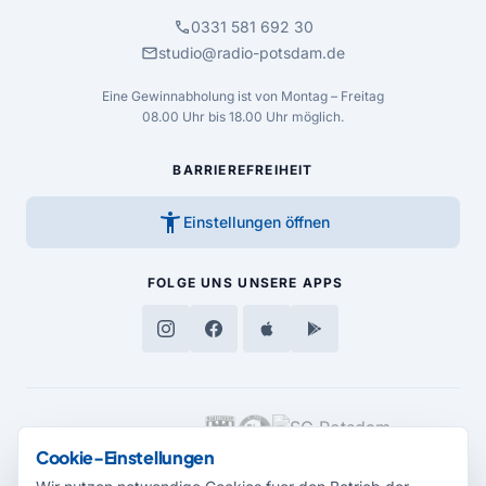
call
0331 581 692 30
mail
studio@radio-potsdam.de
Eine Gewinnabholung ist von Montag – Freitag
08.00 Uhr bis 18.00 Uhr möglich.
BARRIEREFREIHEIT
accessibility_new
Einstellungen öffnen
FOLGE UNS
UNSERE APPS
MEDIENPARTNER
Cookie-Einstellungen