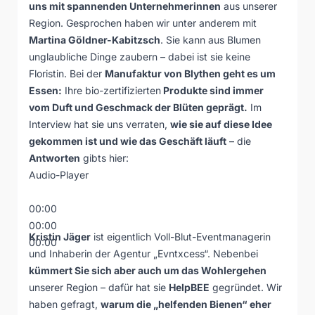
uns mit spannenden Unternehmerinnen
aus unserer
Region. Gesprochen haben wir unter anderem mit
Martina Göldner-Kabitzsch
. Sie kann aus Blumen
unglaubliche Dinge zaubern – dabei ist sie keine
Floristin. Bei der
Manufaktur von Blythen
geht es um
Essen:
Ihre bio-zertifizierten
Produkte sind immer
vom Duft und Geschmack der Blüten geprägt.
Im
Interview hat sie uns verraten,
wie sie auf diese Idee
gekommen ist und wie das Geschäft läuft
– die
Antworten
gibts hier:
Audio-Player
00:00
00:00
Kristin Jäger
ist eigentlich Voll-Blut-Eventmanagerin
00:00
und Inhaberin der Agentur „Evntxcess“. Nebenbei
kümmert Sie sich aber auch um das Wohlergehen
unserer Region – dafür hat sie
HelpBEE
gegründet. Wir
haben gefragt,
warum die „helfenden Bienen“ eher