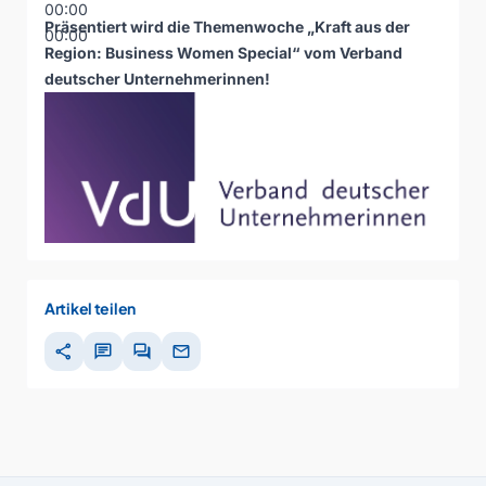
00:00
Präsentiert wird die Themenwoche „Kraft aus der
00:00
Region: Business Women Special“ vom
Verband
deutscher Unternehmerinnen
!
Artikel teilen
share
chat
forum
mail