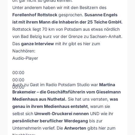
oft gar nicht so genau kennen.
Unter anderem haben wir mit den Besitzern des
Forellenhof Rottstock
gesprochen.
Susanne Engels
ist mit ihrem Mann die Inhaberin der 25 Teiche GmbH.
Rottstock liegt 70 km von Potsdam aus etwas nördlich
von Bad Belzig kurz vor der Grenze zu Sachsen-Anhalt.
Das
ganze Interview
mit ihr gibt es hier zum
Nachhören:
Audio-Player
00:00
00:00
Auch zu Gast im Radio Potsdam Studio war
Martina
00:00
Brakemeier – die Geschäftsführerin vom
Gieselmann
Medienhaus
aus Nuthetal.
Sie hat uns verraten,
was
genau in ihrem Medienhaus entsteht
, warum sie
selbst sich
Umwelt-Druckerei nennen
UND wie ihr
persönlicher beruflicher Werdegang
bis zur
Unternehmerin verlief. Die
Antworten
gibts hier zum