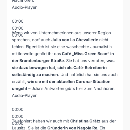
Nachhören:
Audio-Player
00:00
00:00
Wenn wir von Unternehmerinnen aus unserer Region
00:00
sprechen, darf auch
Julia von La Chevallerie
nicht
fehlen. Eigentlich ist sie eine waschechte Journalistin –
mittlerweile gehört ihr das
Café „Miss Green Bean“
in
der Brandenburger Straße
. Sie hat uns verraten,
was
sie dazu bewogen hat, sich als Café-Betreiberin
selbständig zu machen
. Und natürlich hat sie uns auch
erzählt,
wie sie mit der aktuellen Corona-Situation
umgeht
– Julia’s Antworten gibts hier zum Nachhören:
Audio-Player
00:00
00:00
Telefoniert haben wir auch mit
Christina Grätz
aus der
00:00
Lausitz. Sie ist die
Gründerin von
Nagola Re
. Ein