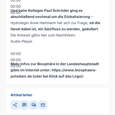
00:00
00:00
Und beim Kollegen Paul Schröder ging es
00:00
abschließend nochmal um die Globalisierung
–
Hydrologin Anne Hartmann hat sich zur Frage,
ob die
Havel dabei ist, ein Salzfluss zu werden, geäußert
.
Die Antwort gibts hier zum Nachhören:
Audio-Player
00:00
00:00
Mehr Infos zur Biosphäre in der Landeshauptstadt
00:00
gibts im Internet unter: https://www.biosphaere-
potsdam.de (oder bei Klick auf das Logo):
Artikel teilen
share
chat
forum
mail