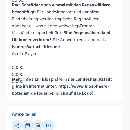
00:00
Paul Schröder noch einmal mit den Regenwäldern
beschäftigt:
Für Landwirtschaft und vor allem
Rinderhaltung werden tropische Regenwälder
abgeholtz – was zu den weltweit spürbaren
Klimaänderungen beiträgt.
Sind Regenwälder damit
für immer verloren?
Die Antwort kennt abermals
Ivonne Bartsch-Kiesant:
Audio-Player
00:00
00:00
Mehr Infos zur Biosphäre in der Landeshauptstadt
00:00
gibts im Internet unter: https://www.biosphaere-
potsdam.de (oder bei Klick auf das Logo):
Artikel teilen
share
chat
forum
mail