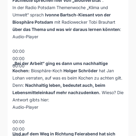
Fachleute sprechen hier von „Biodiversität
“.
In der Radio Potsdam Themenwoche „Klima und
Umwelt“ sprach
Ivonne Bartsch-Kiesant von der
Biosphäre Potsdam
mit Radiowecker Tobi Brauhart
über das Thema und was wir daraus lernen könnten
:
Audio-Player
00:00
00:00
„Bei der Arbeit“ ging es dann ums nachhaltige
00:00
Kochen:
Biosphäre-Koch
Holger Schröder
hat Jan
Lohan verraten, auf was es beim Kochen zu achten gilt.
Denn:
Nachhaltig leben, bedeutet auch, beim
Lebensmitteleinkauf mehr nachzudenken.
Wieso? Die
Antwort gibts hier:
Audio-Player
00:00
00:00
Und auf dem Weg in Richtung Feierabend hat sich