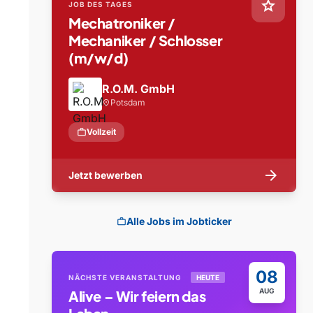
star
JOB DES TAGES
Mechatroniker /
Mechaniker / Schlosser
(m/w/d)
R.O.M. GmbH
Potsdam
location_on
work
Vollzeit
arrow_forward
Jetzt bewerben
Alle Jobs im Jobticker
work
08
NÄCHSTE VERANSTALTUNG
HEUTE
AUG
Alive – Wir feiern das