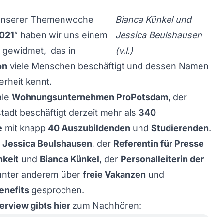
 unserer Themenwoche
Bianca Künkel und
021
“ haben wir uns einem
Jessica Beulshausen
gewidmet, das in
(v.l.)
on
viele Menschen beschäftigt und dessen Namen
erheit kennt.
ale
Wohnungsunternehmen
ProPotsdam
, der
adt beschäftigt derzeit mehr als
340
e
mit knapp
40 Auszubildenden
und
Studierenden
.
t
Jessica Beulshausen
, der
Referentin für Presse
hkeit
und
Bianca Künkel
, der
Personalleiterin der
nter anderem über
freie Vakanzen
und
enefits
gesprochen.
erview gibts hier
zum Nachhören: