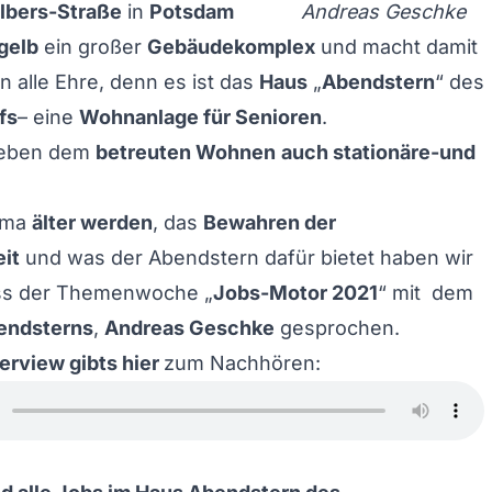
lbers-Straße
in
Potsdam
Andreas Geschke
gelb
ein großer
Gebäudekomplex
und macht damit
alle Ehre, denn es ist das
Haus
„
Abendstern
“ des
fs
– eine
Wohnanlage für Senioren
.
 neben dem
betreuten Wohnen
auch stationäre-und
ema
älter werden
, das
Bewahren der
it
und was der Abendstern dafür bietet haben wir
ss der Themenwoche „
Jobs-Motor 2021
“ mit dem
bendsterns
,
Andreas Geschke
gesprochen.
erview gibts hier
zum Nachhören: