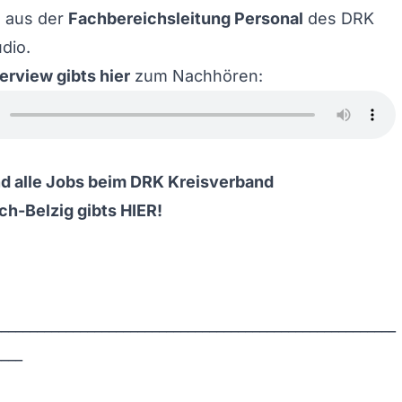
, aus der
Fachbereichsleitung Personal
des DRK
dio.
erview gibts hier
zum Nachhören:
nd alle Jobs beim DRK Kreisverband
h-Belzig gibts
HIER
!
________________________________________________________
____