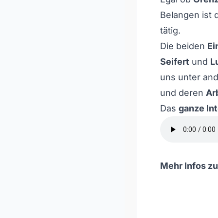
Belangen ist 
tätig.
Die beiden
Ei
Seifert
und
L
uns unter an
und deren
Ar
Das
ganze In
Mehr Infos zu