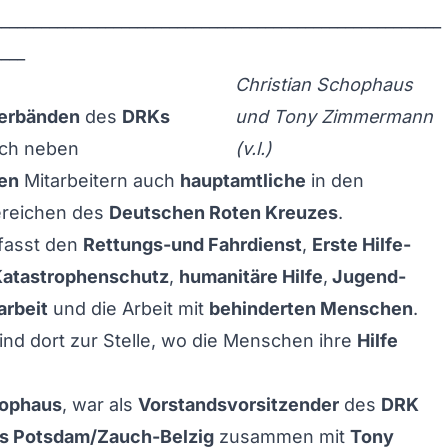
________________________________________________________
____
Christian Schophaus
erbänden
des
DRKs
und Tony Zimmermann
ich neben
(v.l.)
en
Mitarbeitern auch
hauptamtliche
in den
Bereichen des
Deutschen Roten Kreuzes
.
mfasst den
Rettungs-und Fahrdienst
,
Erste Hilfe-
atastrophenschutz
,
humanitäre Hilfe
,
Jugend-
arbeit
und die Arbeit mit
behinderten Menschen
.
ind dort zur Stelle, wo die Menschen ihre
Hilfe
hophaus
, war als
Vorstandsvorsitzender
des
DRK
s Potsdam/Zauch-Belzig
zusammen mit
Tony