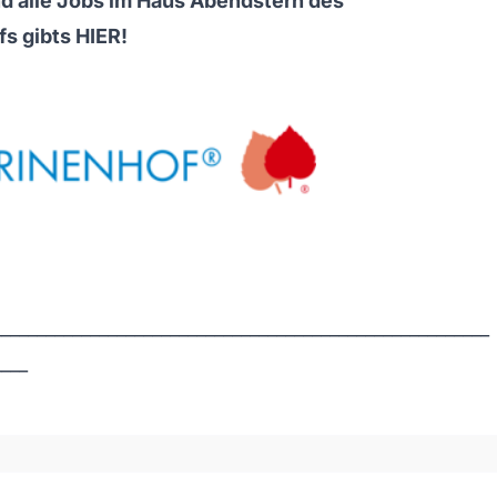
d alle Jobs im Haus Abendstern des
fs gibts
HIER
!
________________________________________________________
____