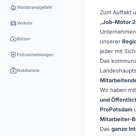
local_fire_department
Waldbrandgefahr
Zum Auftakt
directions_car
„
Job-Motor 2
Verkehr
Unternehmen 
speed
Blitzer
unserer
Regi
jeder mit Sich
local_police
Polizeimeldungen
Das kommun
medical_services
Landeshauptst
Notdienste
Mitarbeitend
Wir haben mi
und Öffentlic
ProPotsdam
u
Mitarbeiter-B
Das
ganze Int