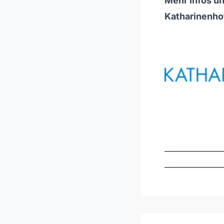
Mehr Infos un
Katharinenho
______________
______________