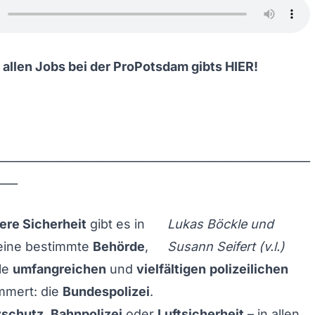
 allen Jobs bei der ProPotsdam gibts
HIER
!
________________________________________________________
____
ere Sicherheit
gibt es in
Lukas Böckle und
eine bestimmte
Behörde
,
Susann Seifert (v.l.)
lle
umfangreichen
und
vielfältigen
polizeilichen
mert: die
Bundespolizei
.
zschutz
,
Bahnpolizei
oder
Luftsicherheit
– in allen