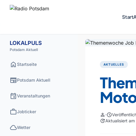
Start
A
LOKALPULS
Potsdam Aktuell
home
Startseite
AKTUELLES
Them
newspaper
Potsdam Aktuell
Moto
event
Veranstaltungen
work
Jobticker
person
schedule
Veröffentli
update
Aktualisiert a
cloud
Wetter