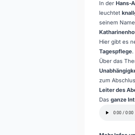
In der
Hans-A
leuchtet
knall
seinem Namen 
Katharinenho
Hier gibt es
Tagespflege
.
Über das Th
Unabhängigke
zum Abschlu
Leiter des A
Das
ganze Int