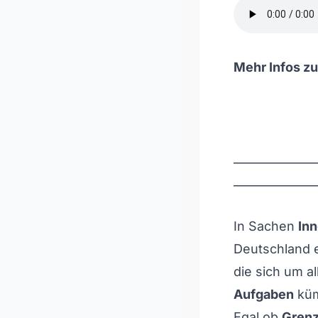
Mehr Infos zu
______________
______________
In Sachen
Inn
Deutschland 
die sich um a
Aufgaben
küm
Egal ob
Gren