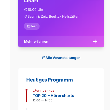
Leben
18:00 Uhr
schedule
Baum & Zeit, Beelitz- Heilstätten
location_on
confirmation_number
Fest
arrow_forward
Mehr erfahren
Alle Veranstaltungen
event
Heutiges Programm
LÄUFT GERADE
TOP 20 – Hörercharts
12:00 — 14:00