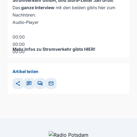
Stromverkehr GmbH, und Store-Leiter Jan Groß
.
Das
ganze Interview
mit den beiden gibts hier zum
Nachhören:
Audio-Player
00:00
00:00
Mehr Infos zu Stromverkehr gibts
HIER
!
00:00
Artikel teilen
share
chat
forum
mail