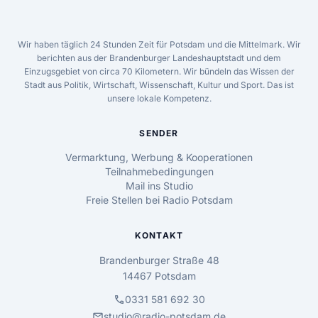
Wir haben täglich 24 Stunden Zeit für Potsdam und die Mittelmark. Wir
berichten aus der Brandenburger Landeshauptstadt und dem
Einzugsgebiet von circa 70 Kilometern. Wir bündeln das Wissen der
Stadt aus Politik, Wirtschaft, Wissenschaft, Kultur und Sport. Das ist
unsere lokale Kompetenz.
SENDER
Vermarktung, Werbung & Kooperationen
Teilnahmebedingungen
Mail ins Studio
Freie Stellen bei Radio Potsdam
KONTAKT
Brandenburger Straße 48
14467 Potsdam
call
0331 581 692 30
mail
studio@radio-potsdam.de